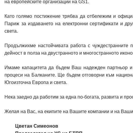
на европейските организации на GS1.
Като голямо постижение трябва да отбележим и офици
Париж за издаването на електронни сертификати и дру
света.
Продължихме настойчивата работа с чуждестранните п
дейност в полза на двустранното и многостранното икон
Имаме капацитета да бъдем Ваш надежден партньор и в
процеси на Балканите. Ще бъдем отговорни към национ
Югоизточна Европа и света.
Нека заедно да работим за една по-богата, развита и пр
Желая на Вас, на екипите на Вашите компании и на Ваши
Цветан Симеонов