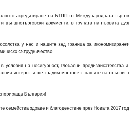
алното акредитиране на БТПП от Международната търгов
ги външнотърговски документи, в групата на първата дуз
осолства у нас и нашите зад граница за икономизиранет
омическо сътрудничество.
 условия на несигурност, глобални предизвикателства и
алния интерес и ще градим мостове с нашите партньори н
осперираща България!
те семейства здраве и благоденствие през Новата 2017 год