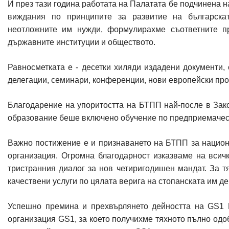
И през тази година работата на Палатата бе подчинена н
виждания по принципите за развитие на българскат
неотложните им нужди, формулирахме съответните п
държавните институции и обществото.
Равносметката е - десетки хиляди издадени документи,
делегации, семинари, конференции, нови европейски про
Благодарение на упоритостта на БТПП най-после в Зак
образование беше включено обучение по предприемачест
Важно постижение е и признаването на БТПП за национ
организация. Огромна благодарност изказваме на всич
тристранния диалог за нов четиригодишен мандат. За 
качествени услуги по цялата верига на стопанската им де
Успешно премина и прехвърлянето дейността на GS1 Б
организация GS1, за което получихме тяхното пълно од