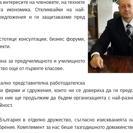
а интересите на членовете, на техните
а икономика. Откликвайки на най-
редложения и ги защитавахме пред
 стотици консултации, бизнес форуми,
екти.
она за предучилищното и училищното
во още от първите класове.
ално представителна работодателска
ки фирми и сдружения, които ни се довериха да ги пред
тях ние ще продължим да бъдем организацията с най-разн
йност.
ългария в отделно дружество, съгласно изискванията н
обрение. Комплимент за нас беше тазгодишното домакинств