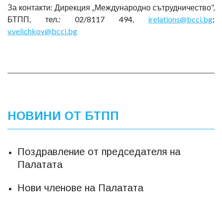
За контакти: Дирекция „Международно сътрудничество”,
БТПП, тел.: 02/8117 494,
irelations@bcci.bg
;
v.velichkov@bcci.bg
НОВИНИ ОТ БТПП
Поздравление от председателя на
Палатата
Нови членове на Палатата