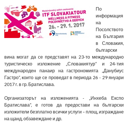
По
информация
на
Посолството
на България
в Словакия,
български
вина могат да се представят на 23-то международно
туристическо изложение „Словакиятур“ и 24-тия
международен панаир на гастрономията „Данубиус
Гастро“, които ще се проведат в периода 26 - 29 януари
2017 г. в гр. Братислава.
Организаторът на изложенията - „Инхеба Експо
Братислава“, е готов да предостави на български
изложители безплатно всички услуги – площ, изграждане
на щанд, обзавеждане и др.