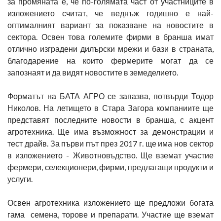
за промяната е, че по-голямата част от участниците в
изложението считат, че веднъж годишно е най-
оптималният вариант за показване на новостите в
сектора. Освен това големите фирми в бранша имат
отлично изградени дилърски мрежи и бази в страната,
благодарение на които фермерите могат да се
запознаят и да видят новостите в земеделието.
Форматът на БАТА АГРО се запазва, потвърди Тодор
Николов. На летището в Стара Загора компаниите ще
представят последните новости в бранша, с акцент
агротехника. Ще има възможност за демонстрации и
тест драйв. За първи път през 2017 г. ще има нов сектор
в изложението - Животновъдство. Ще вземат участие
фермери, селекционери, фирми, предлагащи продукти и
услуги.
Освен агротехника изложението ще предложи богата
гама семена, торове и препарати. Участие ще вземат