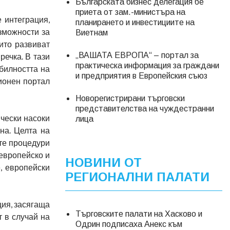
Българската бизнес делегация бе
приета от зам.-министъра на
 интеграция,
планирането и инвестициите на
зможности за
Виетнам
ито развиват
„ВАШАТА ЕВРОПА“ – портал за
ечка. В тази
практическа информация за граждани
билността на
и предприятия в Европейския съюз
ионен портал
Новорегистрирани търговски
представителства на чуждестранни
чески насоки
лица
на. Целта на
те процедури
 европейско и
НОВИНИ ОТ
, европейски
РЕГИОНАЛНИ ПАЛАТИ
ия, засягаща
Търговските палати на Хасково и
т в случай на
Одрин подписаха Анекс към