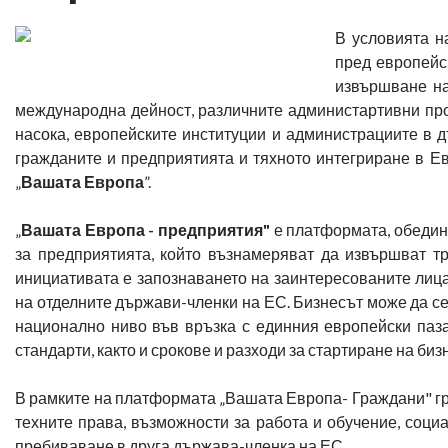
В условията н
пред европейс
извършване на
международна дейност, различните администартивни проц
насока, европейските институции и администрациите в д
гражданите и предприятията и тяхното интегриране в Е
„
Вашата Европа
”.
„
Вашата Европа - предприятия"
е платформата, обедин
за предприятията, който възнамеряват да извършват т
инициативата е запознаването на заинтересованите лиц
на отделните държави-членки на ЕС. Бизнесът може да с
национално ниво във връзка с единния европейски паз
стандарти, както и срокове и разходи за стартиране на биз
В рамките на платформата „Вашата Европа- Граждани" гр
техните права, възможности за работа и обучение, социа
пребиваване в друга държава-членка на ЕС.