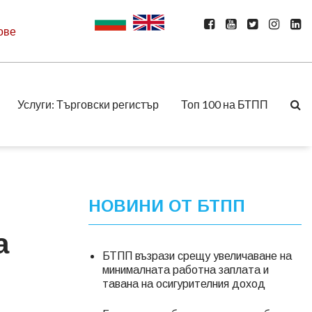
ове
Услуги: Търговски регистър
Топ 100 на БТПП
НОВИНИ ОТ БТПП
а
БТПП възрази срещу увеличаване на
минималната работна заплата и
тавана на осигурителния доход