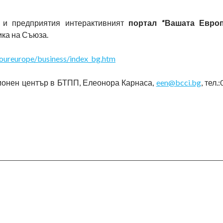
 и предприятия интерактивният
портал
“Вашата Европ
ика на Съюза.
youreurope/business/index_bg.htm
ионен център в БТПП, Елеонора Карнаса,
een@bcci.bg
, тел.