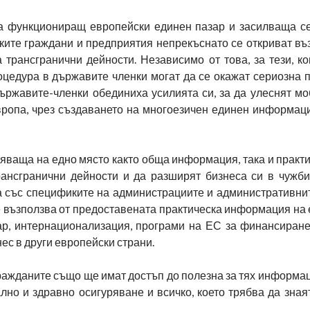
а функциониращ европейски единен пазар и засилваща се
ките граждани и предприятия непрекъснато се откриват въ
 трансгранични дейности. Независимо от това, за тези, ко
едура в държавите членки могат да се окажат сериозна пр
ържавите-членки обединиха усилията си, за да улеснят мо
вропа, чрез създаването на многоезичен единен информац
яваща на едно място както обща информация, така и практи
рансгранични дейности и да разширят бизнеса си в чужби
а със спецификите на администрациите и административни
е възползва от предоставената практическа информация на
ар, интернационализация, програми на ЕС за финансиране
нес в други европейски страни.
ажданите също ще имат достъп до полезна за тях информац
лно и здравно осигуряване и всичко, което трябва да зная