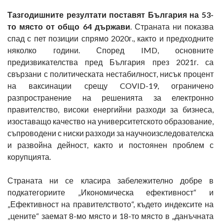
Тазгодишните резултати поставят България на 53-
то място от общо 64 държави
. Страната ни показва
спад с пет позиции спрямо 2020г., както и предходните
няколко години. Според IMD, основните
предизвикателства пред България през 2021г. са
свързани с политическата нестабилност, нисък процент
на ваксинации срещу COVID-19, ограничено
разпространение на решенията за електронно
правителство, високи енергийни разходи за бизнеса,
изоставащо качество на университетското образование,
съпроводени с ниски разходи за научноизследователска
и развойна дейност, както и постоянен проблем с
корупцията.
Страната ни се класира забележително добре в
подкатегориите „Икономическа ефективност“ и
„Ефективност на правителството“, където индексите на
„цените“ заемат 8-мо място и 18-то място в „данъчната