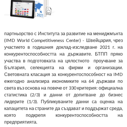
партньорство с Института за развитие на мениджмънта
(IMD World Competitiveness Center) - Швейцария, чрез
участието в годишния доклад-изследване 2021 г. на
конкурентоспособността на държавите. БТПП пряко
участва в подготовката на цялостното проучване за
България, селекцията на фирми и организации.
Световната класация за конкурентоспособност на IMD
ежегодно анализира икономиките на 64 държави по
света въз основа на повече от 330 критерия: официална
статистика (2/3) и данни от допитване до бизнес
лидерите (1/3). Публикуваните данни са оценка на
капацитета на страните да създават и поддържат среда,
която подкрепя конкурентоспособността на
предприятията.