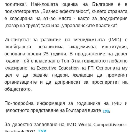
политика“. Най-лошата оценка на България е в
подкатегорията „Бизнес ефективност“, където страната
е класирана на 61-во място - както за подкритерия
„пазар на труда“, така и за „управленските практики“.
Институтът за развитие на мениджмънта (IMD) е
швейцарска независима академична институция,
основана преди 75 години. В продължение на девет
години, той е класиран в Топ 3 на годишното глобално
класиране на Executive Education на FT. Основната му
цел е да развие лидери, желаещи да променят
организациите и да допринесат за просперитет на
обществото.
По-подробна информация за годишника на IMD и
цялостното представяне на България вижте
тук
.
За директно заявяване на IMD World Competitiveness
Yearbook 2021
ТУК