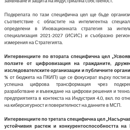
заявяване и защита на индустриална собственост.
Подкрепата по тази специфична цел ще бъде организ
съответствие с областите на интелигентна специал
определени в Иновационната стратегия за интели
специализация 2021-2027 (ИСИС) и съобразно регио
измерения на Стратегията.
Интервенциите по втората специфична цел „Усвояв
ползите от цифровизация на гражданите, дружес
изследователските организации и публичните орган
% от бюджета на ПКИП) ще се фокусират върху постига
успешна цифрова трансформация чрез подкр
разработване и въвеждане на цифрови решения и техно
предприятията в контекста на Индустрия 4.0, вкл. по от
на киберсигурност и поверителност на данните в МСП.
Интервенциите по третата специфична цел „Насърча
устойчивия растеж и конкурентоспособността на