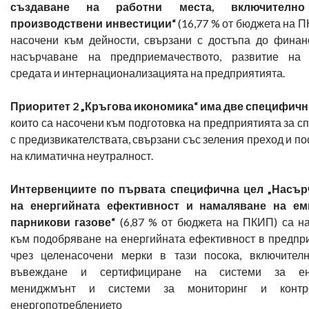
създаване на работни места, включително
производствени инвестиции“
(16,77 % от бюджета на П
насочени към дейности, свързани с достъпа до финан
насърчаване на предприемачеството, развитие на 
средата и интернационализацията на предприятията.
Приоритет 2 „Кръгова икономика“ има две специфичн
които са насочени към подготовка на предприятията за с
с предизвикателствата, свързани със зеления преход и по
на климатична неутралност.
Интервенциите по първата специфична цел „Насър
на енергийната ефективност и намаляване на ем
парникови газове“
(6,87 % от бюджета на ПКИП) са н
към подобряване на енергийната ефективност в предпр
чрез целенасочени мерки в тази посока, включител
въвеждане и сертифициране на системи за ен
мениджмънт и системи за мониторинг и конт
енергопотреблението