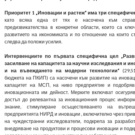
Приоритет 1 „Иновации и растеж“ има три специфич
като всяка една от тях е насочена към спра
предизвикателства в конкретни области, които са клю
развитието на икономиката и по отношение на които с
следва да положи усилия.
Интервенциите по първата специфична цел
„Разв
засилване на капацитета за научни изследвания и и
и на въвеждането на модерни технологии“
(29,5
бюджета на ПКИП) са насочени към развитие на инова
капацитет на МСП, на ниво предприятие и подобряв
иновационната им дейност. Мерките включват осигуря
достъп до релевантна за иновационния процес инфор
знание, стимулиране осъществяването на вътре
предприятията НИРД и иновации , включително чрез при
на чуждестранни изследователи, подкрепа за разрабо
внедряване на продуктови и процесови иновации и подк