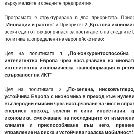
върху малките и средните предприятия.
Програмата е структурирана в два приоритета: Прио
„
Иновации и растеж
“ и Приоритет 2 „
Кръгова икономи
всеки един от тях допринася за постигането на следните 
политиката, определени на европейско ниво:
Цел на политиката 1
„По-конкурентоспособна
интелигентна Европа чрез насърчаване на иноват
интелигентна икономическа трансформация и реги
свързаност на ИКТ“
Цел на политиката 2
„По-зелена, нисковъглер
устойчива Европа с икономика в преход към нулеви
въглеродни емисии чрез насърчаване на чист и спр
енергиен преход, зелени и сини инвестиции, к
икономика, смекчаване на последиците от изменени
климата и приспособяване към него, преве
управление на риска и устойчива градска мобилност“.