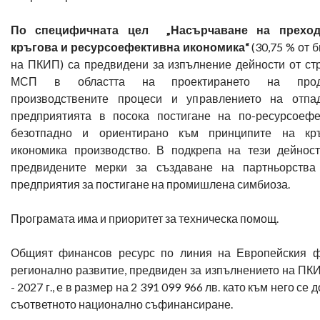
По специфичната цел „Насърчаване на прехо
кръгова и ресурсоефективна икономика“
(30,75 % от 
на ПКИП) са предвидени за изпълнение дейности от ст
МСП в областта на проектирането на проду
производствените процеси и управлението на отпа
предприятията в посока постигане на по-ресурсоефе
безотпадно и ориентирано към принципите на кръ
икономика производство. В подкрепа на тези дейнос
предвидените мерки за създаване на партньорства
предприятия за постигане на промишлена симбиоза.
Програмата има и приоритет за техническа помощ.
Общият финансов ресурс по линия на Европейския ф
регионално развитие, предвиден за изпълнението на ПК
- 2027 г., е в размер на 2 391 099 966 лв. като към него се 
съответното национално съфинансиране.