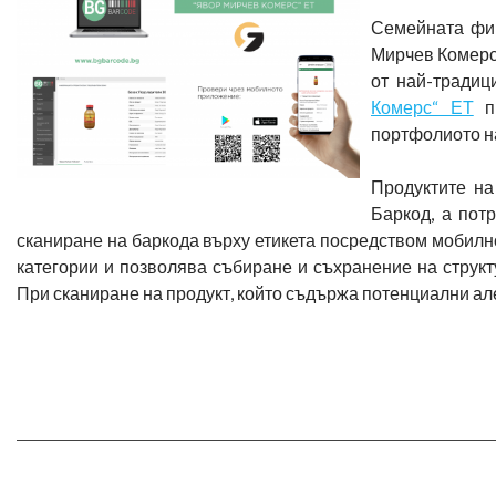
Семейната фир
Мирчев Комерс“
от най-тради
Комерс“ ЕТ
пр
портфолиото на
Продуктите на
Баркод, а пот
сканиране на баркода върху етикета посредством мобилно
категории и позволява събиране и съхранение на структ
При сканиране на продукт, който съдържа потенциални а