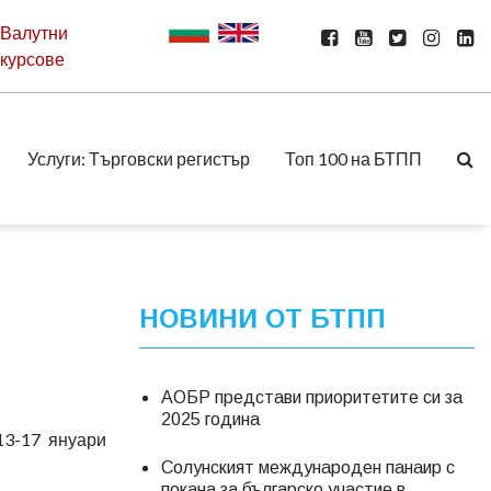
Валутни
курсове
Услуги: Търговски регистър
Топ 100 на БТПП
НОВИНИ ОТ БТПП
АОБР представи приоритетите си за
2025 година
13-17 януари
Солунският международен панаир с
покана за българско участие в