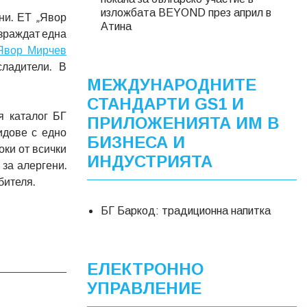
изложбата BEYOND през април в
ни. ЕТ „Явор
Атина
ъзраждат една
Явор Мирчев
ладители. В
МЕЖДУНАРОДНИТЕ
СТАНДАРТИ GS1 И
я каталог БГ
ПРИЛОЖЕНИЯТА ИМ В
идове с едно
БИЗНЕСА И
оки от всички
ИНДУСТРИЯТА
за алергени.
бителя.
БГ Баркод: традиционна напитка
ЕЛЕКТРОННО
УПРАВЛЕНИЕ