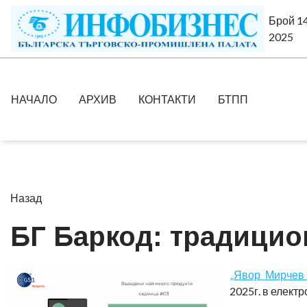
Брой 14
2025
НАЧАЛО
АРХИВ
КОНТАКТИ
БТПП
Назад
БГ Баркод: традицио
„Явор Мирчев
2025г. в елект