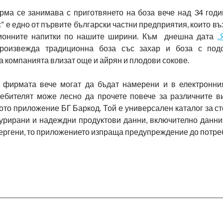
ма се занимава с приготвянето на боза вече над 34 годи
 е едно от първите български частни предприятия, които в
ционните напитки по нашите ширини. Към днешна дата
„
оизвежда традиционна боза със захар и боза с подс
 компанията влизат още и айрян и плодови сокове.
 фирмата вече могат да бъдат намерени и в електронни
ребителят може лесно да прочете повече за различните в
то приложение БГ Баркод. Той е универсален каталог за ст
урирани и надеждни продуктови данни, включително данни 
лергени, то приложението изпраща предупреждение до потре