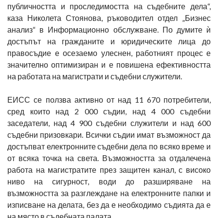
публичността и проследимостта на съдебните дела“,
каза Николета Стоянова, ръководител отдел „Бизнес
анализ“ в Информационно обслужване. По думите ѝ
достъпът на гражданите и юридическите лица до
правосъдие е осезаемо улеснен, работният процес е
значително оптимизиран и е повишена ефективността
на работата на магистрати и съдебни служители.
ЕИСС се ползва активно от над 11 670 потребители,
сред които над 2 000 съдии, над 4 000 съдебни
заседатели, над 4 900 съдебни служители и над 600
съдебни призовкари. Всички съдии имат възможност да
достъпват електронните съдебни дела по всяко време и
от всяка точка на света. Възможността за отдалечена
работа на магистратите през защитен канал, с високо
ниво на сигурност, води до разширяване на
възможността за разглеждане на електронните папки и
изписване на делата, без да е необходимо съдията да е
на място в съдебната палата.