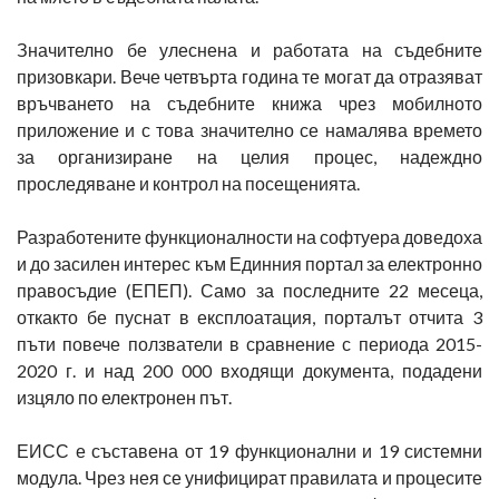
Значително бе улеснена и работата на съдебните
призовкари. Вече четвърта година те могат да отразяват
връчването на съдебните книжа чрез мобилното
приложение и с това значително се намалява времето
за организиране на целия процес, надеждно
проследяване и контрол на посещенията.
Разработените функционалности на софтуера доведоха
и до засилен интерес към Единния портал за електронно
правосъдие (ЕПЕП). Само за последните 22 месеца,
откакто бе пуснат в експлоатация, порталът отчита 3
пъти повече ползватели в сравнение с периода 2015-
2020 г. и над 200 000 входящи документа, подадени
изцяло по електронен път.
ЕИСС е съставена от 19 функционални и 19 системни
модула. Чрез нея се унифицират правилата и процесите