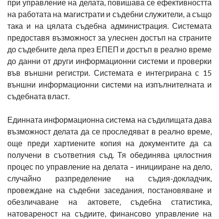
при управление на делата, повишава се ефективността
на работата на магистрати и съдебни служители, а също
така и на цялата съдебна администрация. Системата
предоставя възможност за улеснен достъп на страните
до съдебните дела през ЕПЕП и достъп в реално време
до данни от други информационни системи и проверки
във външни регистри. Системата е интегрирана с 15
външни информационни системи на изпълнителната и
съдебната власт.
Единната информационна система на съдилищата дава
възможност делата да се проследяват в реално време,
още преди хартиените копия на документите да са
получени в съответния съд. Тя обединява цялостния
процес по управление на делата – иницииране на дело,
случайно разпределение на съдия-докладчик,
провеждане на съдебни заседания, постановяване и
обезличаване на актовете, съдебна статистика,
натовареност на съдиите, финансово управление на