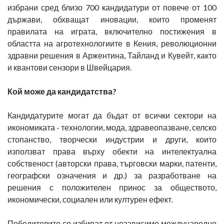
избрани сред близо 700 кандидатури от повече от 100
държави, обхващат иновации, които променят
правилата на играта, включително постижения в
областта на агротехнологиите в Кения, революционни
здравни решения в Аржентина, Тайланд и Кувейт, както
и квантови сензори в Швейцария.
Кой може да кандидатства?
Кандидатурите могат да бъдат от всички сектори на
икономиката - технологии, мода, здравеопазване, селско
стопанство, творчески индустрии и други, които
използват права върху обекти на интелектуална
собственост (авторски права, търговски марки, патенти,
географски означения и др.) за разработване на
решения с положителен принос за обществото,
икономически, социален или културен ефект.
Победителите се избират от независимо международно