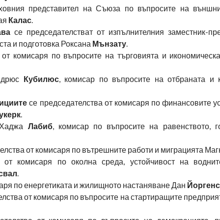
ховния представител на Съюза по въпросите на външни
Кая
Калас
.
ава
се председателстват от изпълнителния заместник-пр
ста и подготовка Роксана
Мънзату
.
от комисаря по въпросите на търговията и икономическа
Андрюс
Кубилюс
, комисар по въпросите на отбраната и 
тициите
се председателства от комисаря по финансовите ус
укерк
.
 Хаджа
Лабиб
, комисар по въпросите на равенството, г
елства от комисаря по вътрешните работи и миграцията Ма
 от комисаря по околна среда, устойчивост на воднит
свал
.
аря по енергетиката и жилищното настаняване Дан
Йоргенс
лства от комисаря по въпросите на стартиращите предприя