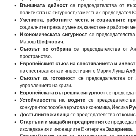
Външната дейност
се председателства от вър
политиката на сигурност /заместник-председател 
Уменията, работните места и социалните пр
социалните права и умения, качествени работни ме
Икономическата сигурност
се председателства 
Марош
Шефчович
.
Съюзът по отбрана
се председателства от 
пространство.
Европейският съюз на спестяванията и инвес
на спестяванията и инвестициите Мария Луиш
Алб
Съюзът за готовност
се председателства от
управлението на кризи.
Европейската вътрешна сигурност
се председат
Устойчивостта на водите
се председателства
конкурентоспособна кръгова икономика, Йесика
Ру
Достъпните жилища
се председателства от комис
Стартъпи и мащабни предприятия
се председате
изследвания и иновациите Екатерина
Захариева
.