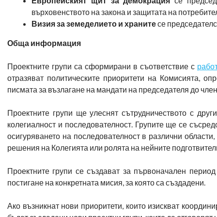
Европейският щит за демокрация
се председа
върховенството на закона и защитата на потребит
Визия за земеделието и храните
се председателс
Обща информация
Проектните групи са сформирани в съответствие с
рабо
отразяват политическите приоритети на Комисията, оп
писмата за възлагане на мандати на председателя до член
Проектните групи ще улеснят сътрудничеството с други
колегиалност и последователност. Групите ще се съсред
осигуряването на последователност в различни области, 
решения на Колегията или ролята на нейните подготвител
Проектните групи се създават за първоначален период 
постигане на конкретната мисия, за която са създадени.
Ако възникнат нови приоритети, които изискват координ