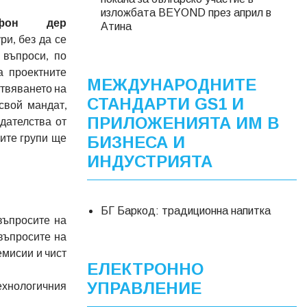
изложбата BEYOND през април в
фон дер
Атина
ри, без да се
 въпроси, по
а проектните
МЕЖДУНАРОДНИТЕ
ствяването на
СТАНДАРТИ GS1 И
свой мандат,
ПРИЛОЖЕНИЯТА ИМ В
дателства от
ите групи ще
БИЗНЕСА И
ИНДУСТРИЯТА
БГ Баркод: традиционна напитка
въпросите на
въпросите на
емисии и чист
ЕЛЕКТРОННО
ехнологичния
УПРАВЛЕНИЕ