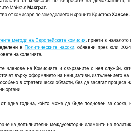
телства от комисаря по въпросите на демокрацията, п
елите Майкъл
Макграт
.
тва от комисаря по земеделието и храните Кристоф
Хансен
.
тните методи на Европейската комисия
, приети в началото
ределени в
Политическите насоки,
обявени през юли 2024 г
овете на колегията.
те членове на Комисията и свързаните с нея служби, кат
оточат върху оформянето на инициативи, изпълнението на 
особено в стратегически области, без да засягат процеса 
ни органи.
от една година, който може да бъде подновен за срока, 
иране на допълнителни междусекторни елементи на политик