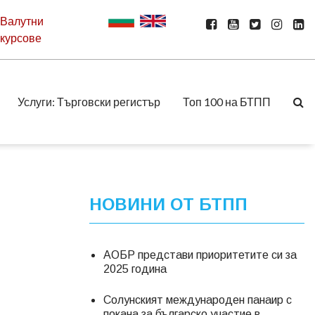
Валутни
курсове
Услуги: Търговски регистър
Топ 100 на БТПП
НОВИНИ ОТ БТПП
АОБР представи приоритетите си за
2025 година
Солунският международен панаир с
покана за българско участие в