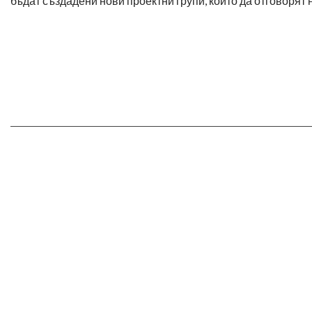
бъдат създадени нови проектни групи, които да отговорят 