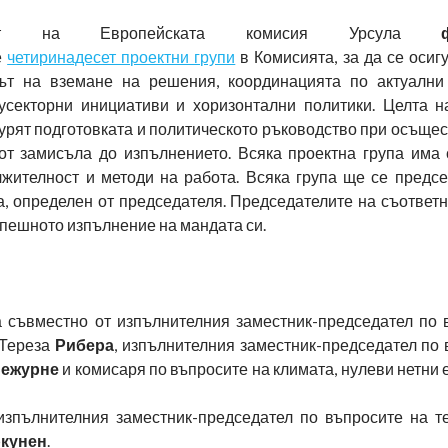
телят на Европейската комисия Урсула
е
четиринадесет проектни групи
в Комисията, за да се осигу
ът на вземане на решения, координацията по актуални
секторни инициативи и хоризонтални политики. Целта н
гурят подготовката и политическото ръководство при осъще
от замисъла до изпълнението. Всяка проектна група има 
лжителност и методи на работа. Всяка група ще се предсе
а, определен от председателя. Председателите на съответн
спешното изпълнение на мандата си.
 съвместно от изпълнителния заместник-председател по 
 Тереза
Рибера
, изпълнителния заместник-председател по 
ежурне
и комисаря по въпросите на климата, нулеви нетни 
изпълнителния заместник-председател по въпросите на т
кунен
.