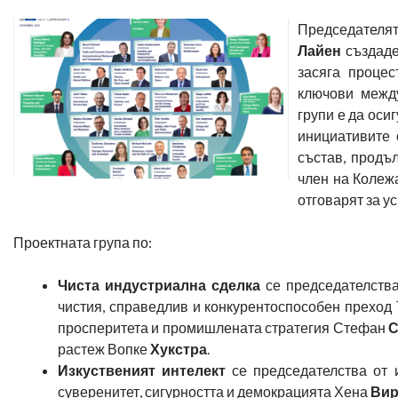
Председа
Лайен
създад
засяга процес
ключови между
групи е да оси
инициативите 
състав, продъ
член на Колеж
отговарят за у
Проектната група по:
Чиста индустриална сделка
се председателства
чистия, справедлив и конкурентоспособен преход
просперитета и промишлената стратегия Стефан
С
растеж Вопке
Хукстра
.
Изкуственият интелект
се председателства от 
суверенитет, сигурността и демокрацията Хена
Вир