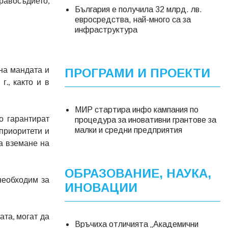
равосъдието,
България е получила 32 млрд. лв.
евросредства, най-много са за
инфраструктура
 на мандата и
ПРОГРАМИ И ПРОЕКТИ
., както и в
МИР стартира инфо кампания по
о гарантират
процедура за иновативни грантове за
приоритети и
малки и средни предприятия
на вземане на
ОБРАЗОВАНИЕ, НАУКА,
необходим за
ИНОВАЦИИ
ата, могат да
Връчиха отличията „Академични