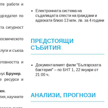
те работи и
Електронната система на
едседател по
съдилищата спести на граждани и
адвокати близо 13 млн. лв. за 4 години
та сигурност
космическото
ПРЕДСТОЯЩИ
СЪБИТИЯ
луги и съюза
отовността и
Документалният филм "Българската
бактерия" – по БНТ 1, 22 януари от
гнус
Брунер
.
21:00 ч.
е ресурси и
ен
.
АНАЛИЗИ, ПРОГНОЗИ
тия, научните