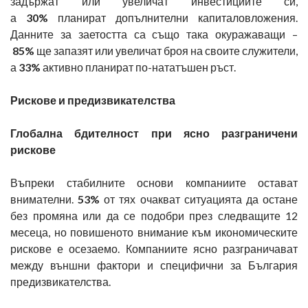
задържат или увеличат инвестициите си,
а
30%
планират допълнителни капиталовложения.
Данните за заетостта са също така окуражаващи –
85%
ще запазят или увеличат броя на своите служители,
а
33%
активно планират по-нататъшен ръст.
Рискове и предизвикателства
Глобална бдителност при ясно разграничени
рискове
Въпреки стабилните основи компаниите остават
внимателни.
53%
от тях очакват ситуацията да остане
без промяна или да се подобри през следващите 12
месеца, но повишеното внимание към икономическите
рискове е осезаемо. Компаниите ясно разграничават
между външни фактори и специфични за България
предизвикателства.