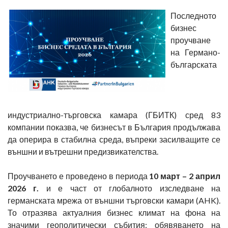
Последното
бизнес
проучване
на Германо-
българската
индустриално-търговска камара (ГБИТК) сред 83
компании показва, че бизнесът в България продължава
да оперира в стабилна среда, въпреки засилващите се
външни и вътрешни предизвикателства.
Проучването е проведено в периода
10 март – 2 април
2026 г.
и е част от глобалното изследване на
германската мрежа от външни търговски камари (AHK).
То отразява актуалния бизнес климат на фона на
значими геополитически събития: обявяването на