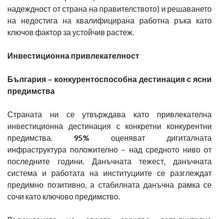
надеждност от страна на правителството) и решаването
на недостига на квалифицирана работна ръка като
ключов фактор за устойчив растеж.
Инвестиционна привлекателност
България – конкурентоспособна дестинация с ясни
предимства
Страната ни се утвърждава като привлекателна
инвестиционна дестинация с конкретни конкурентни
предимства.
95%
оценяват дигиталната
инфраструктура положително – над средното ниво от
последните години. Данъчната тежест, данъчната
система и работата на институциите се разглеждат
предимно позитивно, а стабилната данъчна рамка се
сочи като ключово предимство.