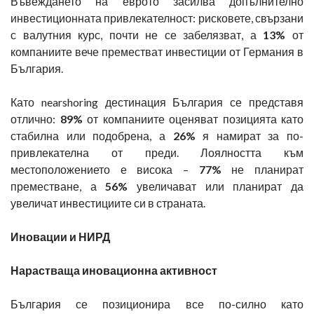
Въвеждането на еврото засилва допълнително
инвестиционната привлекателност: рисковете, свързани
с валутния курс, почти не се забелязват, а
13%
от
компаниите вече преместват инвестиции от Германия в
България.
Като nearshoring дестинация България се представя
отлично:
89%
от компаниите оценяват позицията като
стабилна или подобрена, а
26%
я намират за по-
привлекателна от преди. Лоялността към
местоположението е висока –
77%
не планират
преместване, а
56%
увеличават или планират да
увеличат инвестициите си в страната.
Иновации и НИРД
Нарастваща иновационна активност
България се позиционира все по-силно като