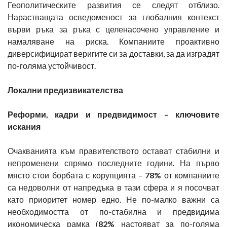
Геополитическите развития се следят отблизо.
Нарастващата осведоменост за глобалния контекст
върви ръка за ръка с целенасочено управление и
намаляване на риска. Компаниите проактивно
диверсифицират веригите си за доставки, за да изградят
по-голяма устойчивост.
Локални предизвикателства
Реформи, кадри и предвидимост – ключовите
искания
Очакванията към правителството остават стабилни и
непроменени спрямо последните години. На първо
място стои борбата с корупцията –
78%
от компаниите
са недоволни от напредъка в тази сфера и я посочват
като приоритет номер едно. Не по-малко важни са
необходимостта от по-стабилна и предвидима
икономическа рамка (
82%
настояват за по-голяма