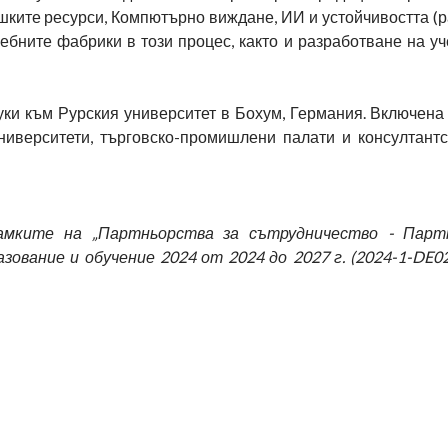
шките ресурси, Компютърно виждане, ИИ и устойчивостта (
ебните фабрики в този процес, както и разработване на у
ки към Рурския университет в Бохум, Германия. Включена 
ниверситети, търговско-промишлени палати и консултант
мките на „Партньорства за сътрудничество - Парт
ование и обучение 2024 от 2024 до 2027 г. (2024-1-DE0