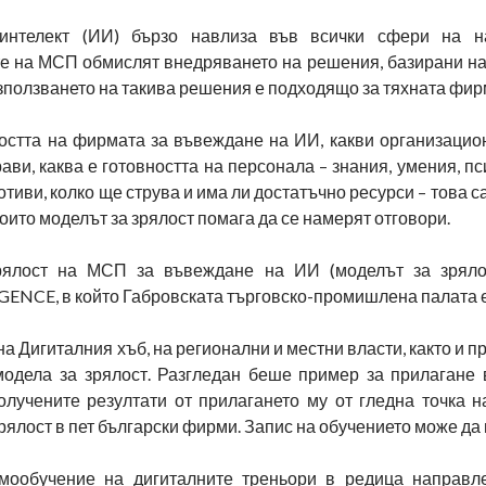
 интелект (ИИ) бързо навлиза във всички сфери на н
е на МСП обмислят внедряването на решения, базирани на 
зползването на такива решения е подходящо за тяхната фир
ността на фирмата за въвеждане на ИИ, какви организацио
ави, каква е готовността на персонала – знания, умения, п
отиви, колко ще струва и има ли достатъчно ресурси – това са
които моделът за зрялост помага да се намерят отговори.
рялост на МСП за въвеждане на ИИ (моделът за зряло
ENCE, в който Габровската търговско-промишлена палата е
а Дигиталния хъб, на регионални и местни власти, както и 
 модела за зрялост. Разгледан беше пример за прилагане
олучените резултати от прилагането му от гледна точка н
рялост в пет български фирми. Запис на обучението може да
амообучение на дигиталните треньори в редица направ