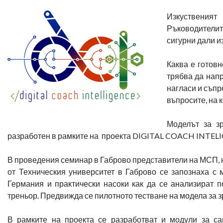
Изкуственият
Ръководителит
сигурни дали и
Каква е готов
трябва да напр
нагласи и съпр
въпросите, на 
Моделът за з
разработен в рамките на проекта DIGITAL COACH INTELIG
В проведения семинар в Габрово представители на МСП, н
от Техническия университет в Габрово се запознаха с
Германия и практически насоки как да се анализират п
треньор. Предвижда се пилотното тестване на модела за з
В рамките на проекта се разработват и модули за с