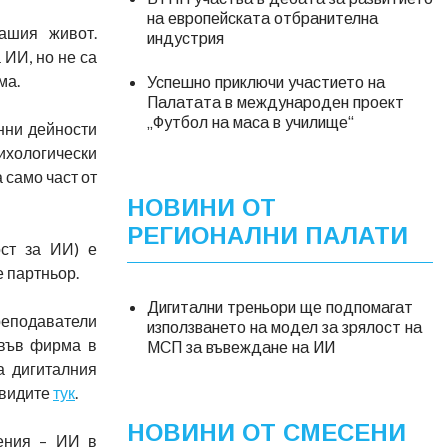
на европейската отбранителна
ашия живот.
индустрия
ИИ, но не са
ма.
Успешно приключи участието на
Палатата в международен проект
„Футбол на маса в училище“
нни дейности
сихологически
 само част от
НОВИНИ ОТ
РЕГИОНАЛНИ ПАЛАТИ
ст за ИИ) е
 партньор.
Дигитални треньори ще подпомагат
преподаватели
използването на модел за зрялост на
 във фирма в
МСП за въвеждане на ИИ
а дигиталния
 видите
тук
.
НОВИНИ ОТ СМЕСЕНИ
ления – ИИ в