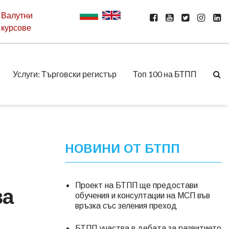
Валутни
курсове
Услуги: Търговски регистър
Топ 100 на БТПП
НОВИНИ ОТ БТПП
Проект на БТПП ще предостави
за
обучения и консултации на МСП във
връзка със зеления преход
БТПП участва в дебата за развитието