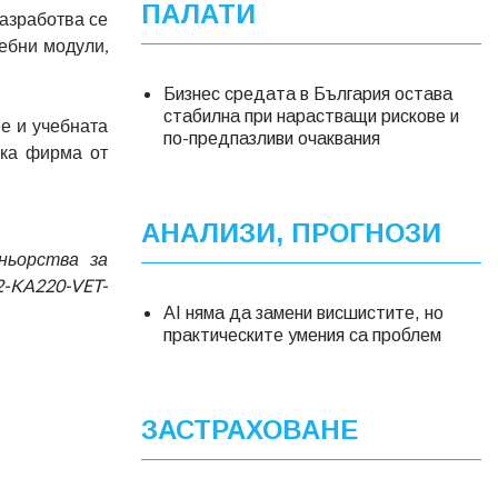
ПАЛАТИ
разработва се
чебни модули,
Бизнес средата в България остава
стабилна при нарастващи рискове и
е и учебната
по-предпазливи очаквания
ска фирма от
АНАЛИЗИ, ПРОГНОЗИ
ньорства за
2-KA220-VET-
AI няма да замени висшистите, но
практическите умения са проблем
ЗАСТРАХОВАНЕ