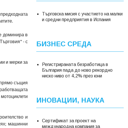
а предходната
Търговска мисия с участието на малки
и средни предприятия в Испания
аетите.
е доминира в
Търговия" - с
БИЗНЕС СРЕДА
ми и мерки за
Регистрираната безработица в
България пада до ново рекордно
ниско ниво от 4,2% през юни
 Спрямо същия
реработващата
и мотоциклети
ИНОВАЦИИ, НАУКА
роителство и
Сертификат за проект на
тях; машинни
международна компания за