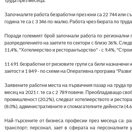
труда през месеца.
Започналите работа безработни през юни са 22 744 или с
година те са с 3 346 по-малко. Работа чрез бюрата по труд
Поради големият брой започнали работа по регионални
разпределението на заетите по сектори с близо 36%. След
11,4%, "Хотелиерство и ресторантьорство" - с 9,4%, "Строите
11 691 безработни от рисковите групи са били назначени 
заетост и 1 849 - по схеми на Оперативна програма "Разви
Заявените работни места на първичния пазар на труда пр
месец на 2021 г. те са с 2 789 повече. Преобладаващо с
промишленост (20.2%), следват хотелиерството и рестора
(8.0%), административните и спомагателните дейности (4.6
Най-търсените от бизнеса професии през месеца са: р
транспорт; персонал, зает в сферата на персоналните 