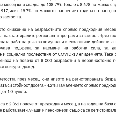
з месец юни спадна до 138 799. Това е с 8 678 по-малко с
1 917, или с 18.7%, по-малко в сравнение с година по-рано, п
о заетостта.
то снижение на безработните спрямо предходния месец
ст на стартиралите регионални програми за заетост. Чрез тя
ната работна ръка за комунални и екологични дейности, а 
учава подкрепа за наемане на работна сила, за д
е и социални последствия от COVID-19 епидемията. Така 
гнаха на повече от 8 000 безработни в неравностойно 
си осигурят доход.
аетостта през месец юни нивото на регистрираната безр
ата си стойност досега - 4.2%. Намалението спрямо предход
от 1.0 пункта.
 са с 2 361 повече от предходния месец, а на годишна база
те работа заети, учащи и пенсионери също са се регистрирал