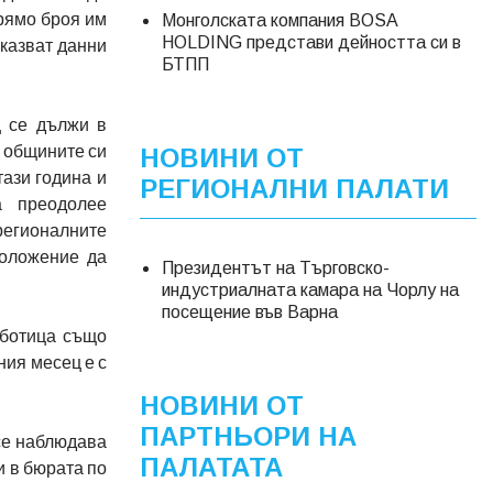
прямо броя им
Монголската компания BOSA
HOLDING представи дейността си в
оказват данни
БТПП
 се дължи в
х общините си
НОВИНИ ОТ
тази година и
РЕГИОНАЛНИ ПАЛАТИ
а преодолее
регионалните
положение да
Президентът на Търговско-
индустриалната камара на Чорлу на
посещение във Варна
аботица също
ния месец е с
НОВИНИ ОТ
ПАРТНЬОРИ НА
 се наблюдава
ПАЛАТАТА
и в бюрата по