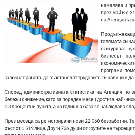
намалява и пре
през май и с 3
на Агенцията п
Продължаващо
голямата си ча
осигуряват нуж
бизнесът пол
икономическит
програми помо
започнат работа, да възстановят трудовите си навици и да 
Според административната статистика на Агенция по з
бележи снижение, като за пореден месец достига най-ниск
0.3 процентни пункта, а на годишна база се наблюдава спад 
През месеца са регистрирани нови 22 060 безработни. Те
ръст от 1 519 лица. Други 736 души от групите на търсещи