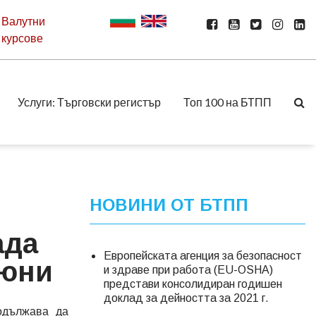
Валутни
курсове
Услуги: Търговски регистър
Топ 100 на БТПП
НОВИНИ ОТ БТПП
ада
Европейската агенция за безопасност
 юни
и здраве при работа (EU-OSHA)
представи консолидиран годишен
доклад за дейността за 2021 г.
одължава да