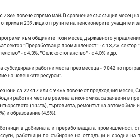
ъс 7 865 повече спрямо май. В сравнение със същия месец н
а откриха и 239 лица от групите на пенсионерите, учащите и з
 програми към общините този месец държавното управлени
ват сектор "Преработваща промишленост" - с 13,7%, сектор "
лство" - с 4,3%, "Селско стопанство" - с 4,0% и др.
на субсидирани работни места през месеца - 9 842 по програ
тие на човешките ресурси".
ез юни са 22 417 или с 9 466 повече от предходния месец.
вободни работни места в реалната икономика са заявени в п
нтьорството (14.2%), търговията, ремонтът на автомобили 
%) и образование (4.5%).
аботници в добивната и преработващата промишленост, ст
услуги; работници по събиране на отпадъци и сродни на 