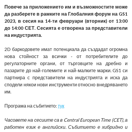
Повече за приложението им и възможностите може
да разберете в рамките на Глобалния форум на
GS
1
2023, в сесия на 14-ти февруари (вторник) от 13:00
до 14:00 СЕТ. Сесията е отворена за представители
на индустрията.
2D баркодовете имат потенциала да създадат огромна
нова стойност за всички - от потребителите до
регулаторните органи, от търговците на дребно и
пазарите до най-големите и най-малките марки. GS1 си
партнира с представители на индустрията и иска да
сподели някои нови инструменти относно внедряването
им.
Програма на събитието:
тук
Часовете на сесиите са в Central European Time (CET), а
работен език е английски. Събитието е хибридно и