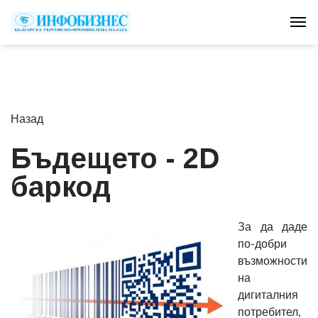
Tog
Назад
Бъдещето - 2D
баркод
За да даде
по-добри
възможности
на
дигиталния
потребител,