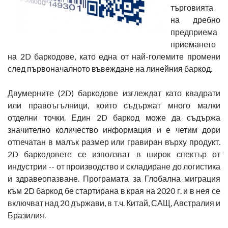
търговията
на дребно
предприема
приемането
на 2D баркодове, като една от най-големите промени
след първоначалното въвеждане на линейния баркод.
Двумерните (2D) баркодове изглеждат като квадрати
или правоъгълници, които съдържат много малки
отделни точки. Един 2D баркод може да съдържа
значително количество информация и е четим дори
отпечатан в малък размер или гравиран върху продукт.
2D баркодовете се използват в широк спектър от
индустрии -- от производство и складиране до логистика
и здравеопазване. Програмата за Глобална миграция
към 2D баркод бе стартирана в края на 2020 г. и в нея се
включват над 20 държави, в т.ч. Китай, САЩ, Австралия и
Бразилия.