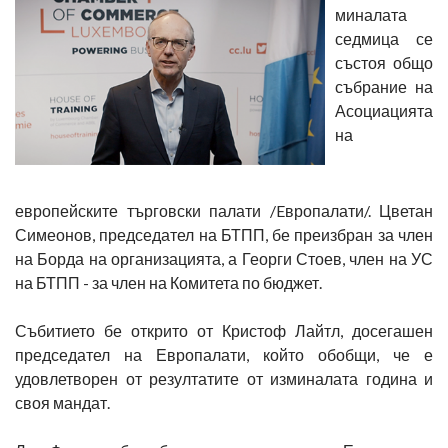
миналата
седмица се
състоя общо
събрание на
Асоциацията
на
европейските търговски палати /Eвропалати/. Цветан
Симеонов, председател на БТПП, бе преизбран за член
на Борда на организацията, а Георги Стоев, член на УС
на БТПП - за член на Комитета по бюджет.
Събитието бе открито от Кристоф Лайтл, досегашен
председател на Европалати, който обобщи, че е
удовлетворен от резултатите от изминалата година и
своя мандат.