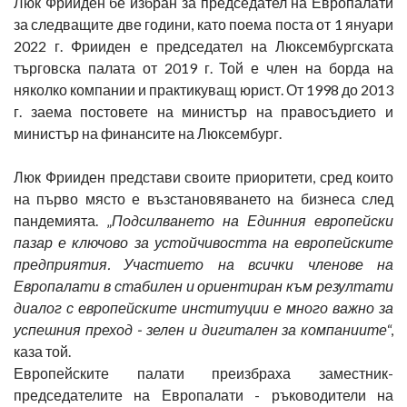
Люк Фрииден бе избран за председател на Европалати
за следващите две години, като поема поста от 1 януари
2022 г. Фрииден е председател на Люксембургската
търговска палата от 2019 г. Той е член на борда на
няколко компании и практикуващ юрист. От 1998 до 2013
г. заема постовете на министър на правосъдието и
министър на финансите на Люксембург.
Люк Фрииден представи своите приоритети, сред които
на първо място е възстановяването на бизнеса след
пандемията. „
Подсилването на Единния европейски
пазар е ключово за устойчивостта на европейските
предприятия. Участието на всички членове на
Европалати в стабилен и ориентиран към резултати
диалог с европейските институции е много важно за
успешния преход - зелен и дигитален за компаниите
“,
каза той.
Европейските палати преизбраха заместник-
председателите на Европалати - ръководители на