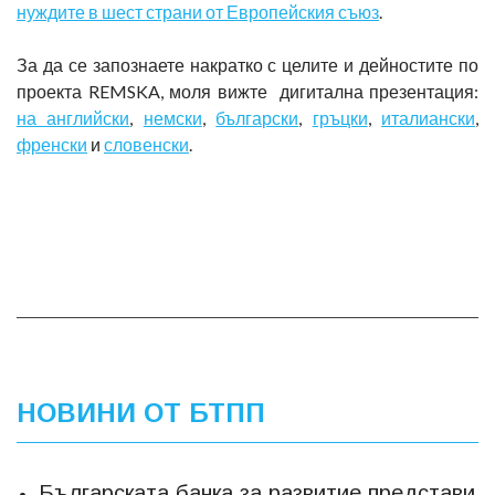
нуждите в шест страни от Европейския съюз
.
За да се запознаете накратко с целите и дейностите по
проекта REMSKA, моля вижте дигитална презентация:
на английски
,
немски
,
български
,
гръцки
,
италиански
,
френски
и
словенски
.
НОВИНИ ОТ БТПП
Българската банка за развитие представи