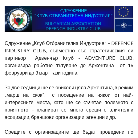
Сдружение „Клуб Отбранителна Индустрия” – DEFENCE
INDUSTRY CLUB, съвместно със стратегическия си
партньор Адвенчър Клуб - ADVENTURE CLUB,
организира работно пътуване до Аржентина от 16
февруари до 3 март тази година.
За две седмици ще се обиколи цяла Аржентина, в режим
„марш на скок”, с посещение на някои от най-
интересните места, като ще се съчетае полезното с
приятното – планират се много срещи с влиятелни
асоциации, браншови организации, агенции и др.
Срещите с организациите ще бъдат проведени по