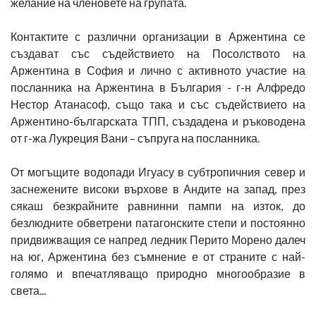
желание на членовете на групата.
Контактите с различни организации в Аржентина се
създават със съдействието на Посолството на
Аржентина в София и лично с активното участие на
посланника на Аржентина в България - г-н Алфредо
Нестор Атанасоф, също така и със съдействието на
Аржентино-българската ТПП, създадена и ръководена
от г-жа Лукреция Вани – съпруга на посланника.
От могъщите водопади Игуасу в субтропичния север и
заснежените високи върхове в Андите на запад, през
сякаш безкрайните равнинни пампи на изток, до
безлюдните обветрени патагонските степи и постоянно
придвижващия се напред ледник Перито Морено далеч
на юг, Аржентина без съмнение е от страните с най-
голямо и впечатляващо природно многообразие в
света...