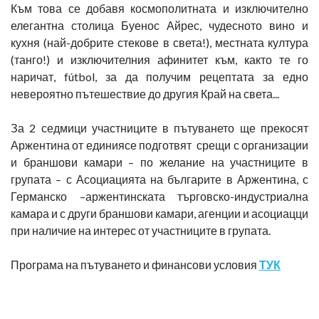
Към това се добавя космополитната и изключително
елегантна столица Буенос Айрес, чудесното вино и
кухня (най-добрите стекове в света!), местната култура
(танго!) и изключителния афинитет към, както те го
наричат, fútbol, за да получим рецептата за едно
невероятно пътешествие до другия Край на света...
За 2 седмици участниците в пътуването ще прекосят
Аржентина от единиясе подготвят срещи с организации
и браншови камари – по желание на участниците в
групата – с Асоциацията на българите в Аржентина, с
Германско –аржентинската търговско-индустриална
камара и с други браншови камари, агенции и асоциацци
при наличие на интерес от участниците в групата.
Програма на пътуването и финансови условия
ТУК