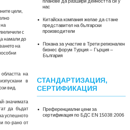
планове да разшири дейността си у
нас
ните цели,
телно
Китайска компания желае да стане
 на
представител на български
производители
увеличили с
да намали до
Покана за участие в Трети регионален
ването на
бизнес форум Турция – Гърция –
способни
България
 областта на
СТАНДАРТИЗАЦИЯ,
 изпускани в
СЕРТИФИКАЦИЯ
ози вид.
ай-значимата
ат да бъдат
Преференциални цени за
 на успешното
сертификация по БДС EN 15038:2006
и по-рано от