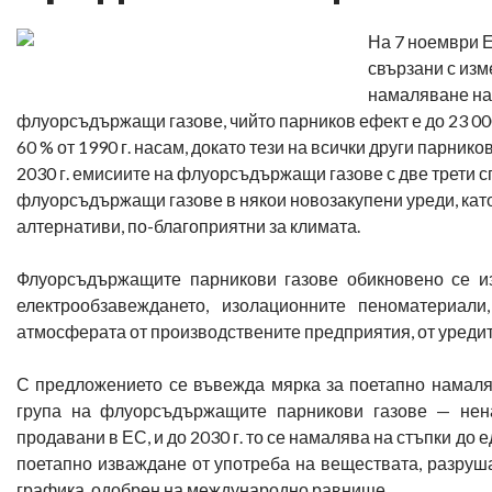
На 7 ноември 
свързани с изм
намаляване на
флуорсъдържащи газове, чийто парников ефект е до 23 000
60 % от 1990 г. насам, докато тези на всички други парни
2030 г. емисиите на флуорсъдържащи газове с две трети с
флуорсъдържащи газове в някои новозакупени уреди, като
алтернативи, по-благоприятни за климата.
Флуорсъдържащите парникови газове обикновено се из
електрообзавеждането, изолационните пеноматериали
атмосферата от производствените предприятия, от уредите,
С предложението се въвежда мярка за поетапно намаляв
група на флуорсъдържащите парникови газове — нен
продавани в ЕС, и до 2030 г. то се намалява на стъпки до
поетапно изваждане от употреба на веществата, разруша
графика, одобрен на международно равнище.