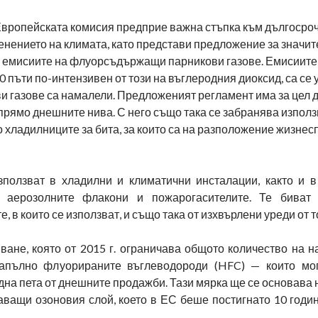
Европейската комисия предприе важна стъпка към дългосроч
енението на климата, като представи предложение за значи
 емисиите на флуорсъдържащи парникови газове. Емисиите
 пъти по-интензивен от този на въглеродния диоксид, са се 
кови газове са намалели. Предложеният регламент има за цел 
прямо днешните нива. С него също така се забранява използ
 хладилниците за бита, за които са на разположение жизне
ползват в хладилни и климатични инсталации, както и в
, аерозолните флакони и пожарогасителите. Те биват
 в които се използват, и също така от изхвърлени уреди от т
ане, която от 2015 г. ограничава общото количество на н
апълно флуорираните въглеводороди (HFC) — които мог
 една пета от днешните продажби. Тази мярка ще се основава
ващи озоновия слой, което в ЕС беше постигнато 10 годин