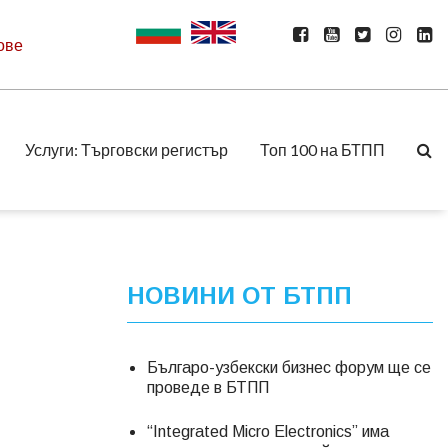
ове
Услуги: Търговски регистър
Топ 100 на БТПП
НОВИНИ ОТ БТПП
Българо-узбекски бизнес форум ще се
проведе в БТПП
“Integrated Micro Electronics” има