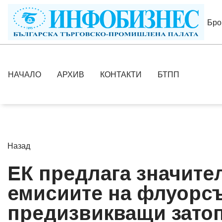
Бро
НАЧАЛО
АРХИВ
КОНТАКТИ
БТПП
Назад
ЕК предлага значите
емисиите на флуорс
предизвикващи затоп