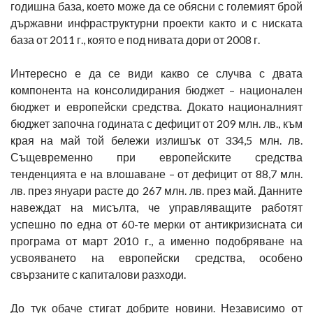
годишна база, което може да се обясни с големият брой
държавни инфраструктурни проекти както и с ниската
база от 2011 г., която е под нивата дори от 2008 г.
Интересно е да се види какво се случва с двата
компонента на консолидирания бюджет – национален
бюджет и европейски средства. Докато националният
бюджет започна годината с дефицит от 209 млн. лв., към
края на май той бележи излишък от 334,5 млн. лв.
Същевременно при европейските средства
тенденцията е на влошаване – от дефицит от 88,7 млн.
лв. през януари расте до 267 млн. лв. през май. Данните
навеждат на мисълта, че управляващите работят
успешно по една от 60-те мерки от антикризисната си
програма от март 2010 г., а именно подобряване на
усвояването на европейски средства, особено
свързаните с капиталови разходи.
До тук обаче стигат добрите новини. Независимо от