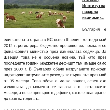
Институт за
пазарна
икономика
България е
единствената страна в ЕС освен Швеция, която до май
2012 г. регистрира бюджетно превишение, похвали се
финансовият министър през изминалата седмица. За
Швеция това не е особена новина, тъй като през
последните години бюджетен дефицит там имаше само
през 2009 г. В България обаче натрупаните приходи
надхвърлят натрупаните разходи за първи път през май
от 35 месеца. Това обаче е малка радост, освен ако
излишъкът до момента се запази и в останалите
месеци, а не се превърне в дефицит, както е планирано,
до края на годината.