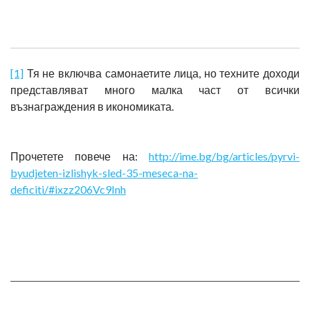
[1]
Тя не включва самонаетите лица, но техните доходи
представляват много малка част от всички
възнаграждения в икономиката.
Прочетете повече на:
http://ime.bg/bg/articles/pyrvi-
byudjeten-izlishyk-sled-35-meseca-na-
deficiti/#ixzz206Vc9Inh