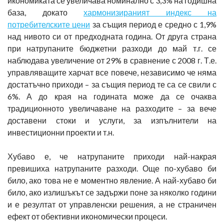
икономиката се увеличава номинално с 3,3% на годишна
база, докато
хармонизираният индекс на
потребителските цени
за същия период е средно с 1,9%
над нивото си от предходната година. От друга страна
при натрупаните бюджетни разходи до май т.г. се
наблюдава увеличение от 29% в сравнение с 2008 г. Т.е.
управляващите харчат все повече, независимо че няма
достатъчно приходи – за същия период те са се свили с
6%. А до края на годината може да се очаква
традиционното увеличаване на разходите – за вече
доставени стоки и услуги, за изпълнители на
инвестиционни проекти и т.н.
Хубаво е, че натрупаните приходи най-накрая
превишиха натрупаните разходи. Още по-хубаво би
било, ако това не е моментно явление. А най-хубаво би
било, ако излишъкът се задържи поне за няколко години
и е резултат от управленски решения, а не страничен
ефект от обективни икономически процеси.