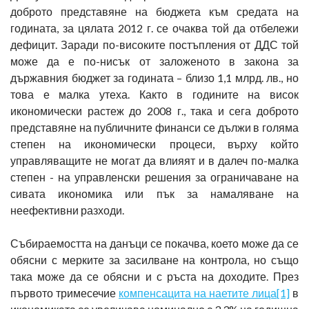
доброто представяне на бюджета към средата на
годината, за цялата 2012 г. се очаква той да отбележи
дефицит. Заради по-високите постъпления от ДДС той
може да е по-нисък от заложеното в закона за
държавния бюджет за годината – близо 1,1 млрд. лв., но
това е малка утеха. Както в годините на висок
икономически растеж до 2008 г., така и сега доброто
представяне на публичните финанси се дължи в голяма
степен на икономически процеси, върху който
управляващите не могат да влияят и в далеч по-малка
степен - на управленски решения за ограничаване на
сивата икономика или пък за намаляване на
неефективни разходи.
Събираемостта на данъци се покачва, което може да се
обясни с мерките за засилване на контрола, но също
така може да се обясни и с ръста на доходите. През
първото тримесечие
компенсацита на наетите лица
[1]
в