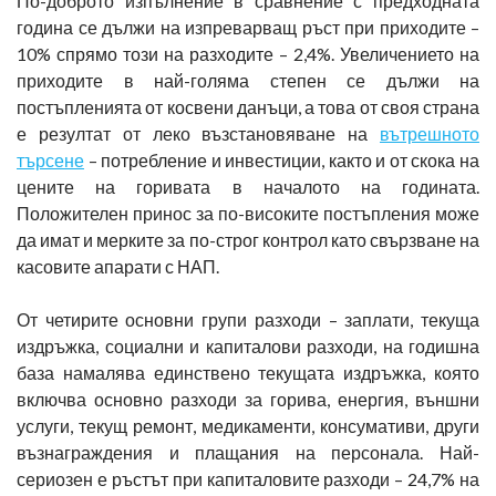
По-доброто изпълнение в сравнение с предходната
година се дължи на изпреварващ ръст при приходите –
10% спрямо този на разходите – 2,4%. Увеличението на
приходите в най-голяма степен се дължи на
постъпленията от косвени данъци, а това от своя страна
е резултат от леко възстановяване на
вътрешното
търсене
– потребление и инвестиции, както и от скока на
цените на горивата в началото на годината.
Положителен принос за по-високите постъпления може
да имат и мерките за по-строг контрол като свързване на
касовите апарати с НАП.
От четирите основни групи разходи – заплати, текуща
издръжка, социални и капиталови разходи, на годишна
база намалява единствено текущата издръжка, която
включва основно разходи за горива, енергия, външни
услуги, текущ ремонт, медикаменти, консумативи, други
възнаграждения и плащания на персонала. Най-
сериозен е ръстът при капиталовите разходи – 24,7% на