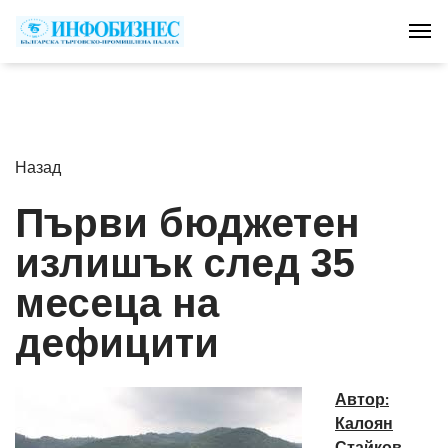
Tog
Назад
Първи бюджетен
излишък след 35
месеца на
дефицити
Автор:
Калоян
Стайков,