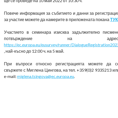
ще се проведе на 10 май 2022 от 10:30 ч.
Повече информация за събитието и данни за регистраци
за участие можете да намерите в приложената покана
ТУК
Участието в семинара изисква задължително писмен
потвърждение на адрес
https://ec.europa.eu/eusurvey/runner/DialogueRegistration202
, най-късно до 12:00 ч. на 5 май.
При въпроси относно регистрацията можете да с
свържете с Миглена Цингова, на тел. +359(0)2 9335213 ил
e-mail:
miglena.tsingova@ec.europa.eu
.