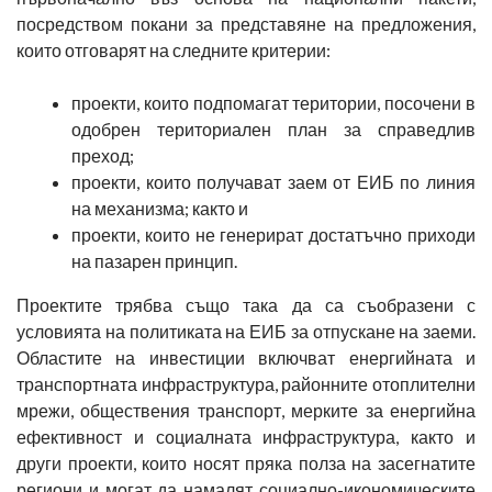
посредством покани за представяне на предложения,
които отговарят на следните критерии:
проекти, които подпомагат територии, посочени в
одобрен териториален план за справедлив
преход;
проекти, които получават заем от ЕИБ по линия
на механизма; както и
проекти, които не генерират достатъчно приходи
на пазарен принцип.
Проектите трябва също така да са съобразени с
условията на политиката на ЕИБ за отпускане на заеми.
Областите на инвестиции включват енергийната и
транспортната инфраструктура, районните отоплителни
мрежи, обществения транспорт, мерките за енергийна
ефективност и социалната инфраструктура, както и
други проекти, които носят пряка полза на засегнатите
региони и могат да намалят социално-икономическите