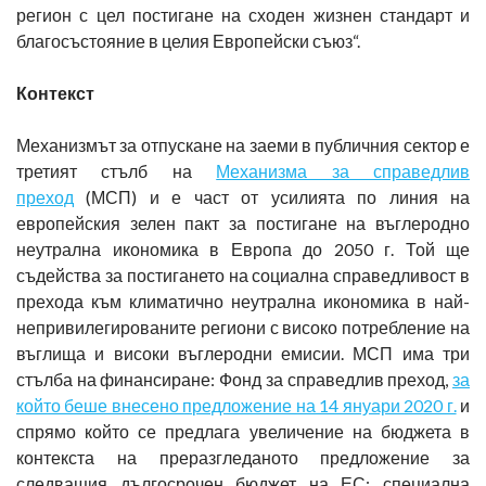
регион с цел постигане на сходен жизнен стандарт и
благосъстояние в целия Европейски съюз“.
Контекст
Механизмът за отпускане на заеми в публичния сектор е
третият стълб на
Механизма за справедлив
преход
(МСП) и е част от усилията по линия на
европейския зелен пакт за постигане на въглеродно
неутрална икономика в Европа до 2050 г. Той ще
съдейства за постигането на социална справедливост в
прехода към климатично неутрална икономика в най-
непривилегированите региони с високо потребление на
въглища и високи въглеродни емисии. МСП има три
стълба на финансиране: Фонд за справедлив преход,
за
който беше внесено предложение на 14 януари 2020 г.
и
спрямо който се предлага увеличение на бюджета в
контекста на преразгледаното предложение за
следващия дългосрочен бюджет на ЕС; специална