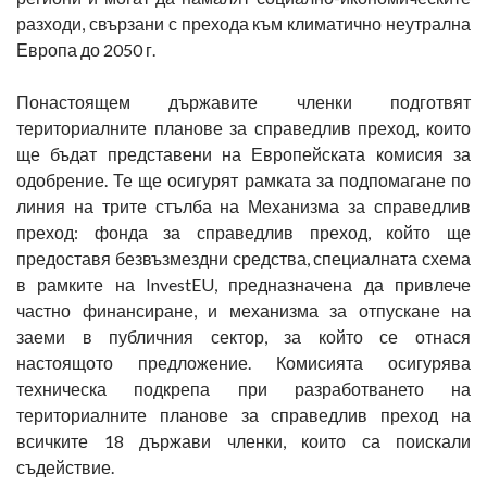
разходи, свързани с прехода към климатично неутрална
Европа до 2050 г.
Понастоящем държавите членки подготвят
териториалните планове за справедлив преход, които
ще бъдат представени на Европейската комисия за
одобрение. Те ще осигурят рамката за подпомагане по
линия на трите стълба на Механизма за справедлив
преход: фонда за справедлив преход, който ще
предоставя безвъзмездни средства, специалната схема
в рамките на InvestEU, предназначена да привлече
частно финансиране, и механизма за отпускане на
заеми в публичния сектор, за който се отнася
настоящото предложение. Комисията осигурява
техническа подкрепа при разработването на
териториалните планове за справедлив преход на
всичките 18 държави членки, които са поискали
съдействие.