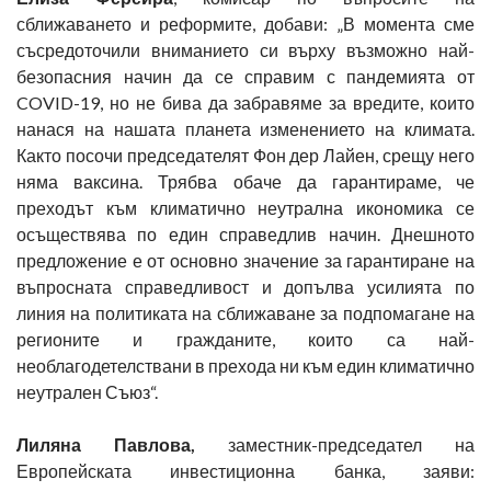
сближаването и реформите, добави: „В момента сме
съсредоточили вниманието си върху възможно най-
безопасния начин да се справим с пандемията от
COVID-19, но не бива да забравяме за вредите, които
нанася на нашата планета изменението на климата.
Както посочи председателят Фон дер Лайен, срещу него
няма ваксина. Трябва обаче да гарантираме, че
преходът към климатично неутрална икономика се
осъществява по един справедлив начин. Днешното
предложение е от основно значение за гарантиране на
въпросната справедливост и допълва усилията по
линия на политиката на сближаване за подпомагане на
регионите и гражданите, които са най-
необлагодетелствани в прехода ни към един климатично
неутрален Съюз“.
Лиляна Павлова,
заместник-председател на
Европейската инвестиционна банка, заяви: