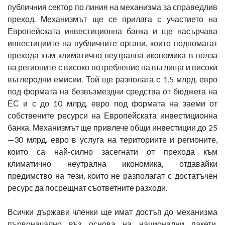
публичния сектор по линия на механизма за справедлив
преход. Механизмът ще се прилага с участието на
Европейската инвестиционна банка и ще насърчава
инвестициите на публичните органи, които подпомагат
прехода към климатично неутрална икономика в полза
на регионите с високо потребление на въглища и високи
въглеродни емисии. Той ще разполага с 1,5 млрд. евро
под формата на безвъзмездни средства от бюджета на
ЕС и с до 10 млрд. евро под формата на заеми от
собствените ресурси на Европейската инвестиционна
банка. Механизмът ще привлече общи инвестиции до 25
—30 млрд. евро в услуга на териториите и регионите,
които са най-силно засегнати от прехода към
климатично неутрална икономика, отдавайки
предимство на тези, които не разполагат с достатъчен
ресурс да посрещнат съответните разходи.
Всички държави членки ще имат достъп до механизма
първоначално въз основа на национални пакети,