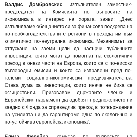
Валдис Домбровскис
, изпълнителен заместник-
председател на Комисията по въпросите на
икономиката в интерес на хората, заяви: „Днес
изпълняваме обещанието си за финансова подкрепа на
по-необлагодетелстваните региони в прехода им към
климатично по-неутрална икономика. Механизмът за
отпускане на заеми цели да насърчи публичните
инвестиции, които могат да помогнат на екологичния
преход в онези части на Европа, които са с по-високи
въглеродни емисии и които са изправени пред по-
големи социално-икономически предизвикателства.
Става дума за инвестиции, които иначе не биха се
осъществили. Призовавам държавите членки и
Европейския парламент да одобрят предложението ни
заедно с Фонда за справедлив преход в потвърждение
на усилията ни да гарантираме една по-екологична и
по-устойчива европейска икономика“.
Елиза Ферейра
, комисар по въпросите на