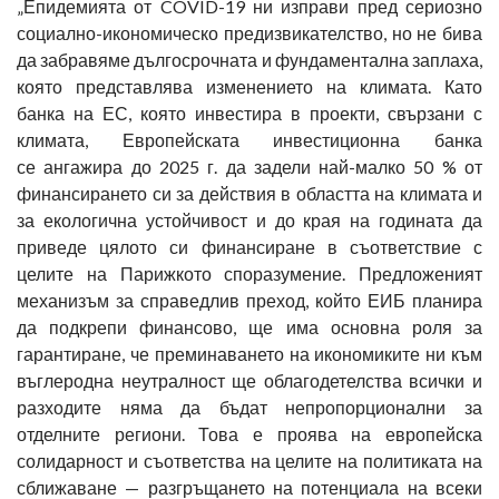
„Епидемията от COVID-19 ни изправи пред сериозно
социално-икономическо предизвикателство, но не бива
да забравяме дългосрочната и фундаментална заплаха,
която представлява изменението на климата. Като
банка на ЕС, която инвестира в проекти, свързани с
климата, Европейската инвестиционна банка
се ангажира до 2025 г. да задели най-малко 50 % от
финансирането си за действия в областта на климата и
за екологична устойчивост и до края на годината да
приведе цялото си финансиране в съответствие с
целите на Парижкото споразумение. Предложеният
механизъм за справедлив преход, който ЕИБ планира
да подкрепи финансово, ще има основна роля за
гарантиране, че преминаването на икономиките ни към
въглеродна неутралност ще облагодетелства всички и
разходите няма да бъдат непропорционални за
отделните региони. Това е проява на европейска
солидарност и съответства на целите на политиката на
сближаване — разгръщането на потенциала на всеки