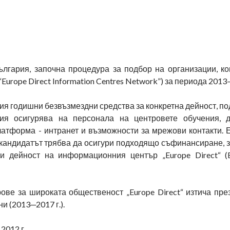
ългария, започна процедура за подбор на организации, ко
urope Direct Information Centres Network”) за периода 2013
я годишни безвъзмездни средства за конкретна дейност, п
ия осигурява на персонала на центровете обучения, 
латформа - интранет и възможности за мрежови контакти. 
кандидатът трябва да осигури подходящо съфинансиране, з
 дейност на информационния център „Europe Direct“ (E
е за широката общественост „Europe Direct“ изтича през 
и (2013─2017 г.).
2012 г.