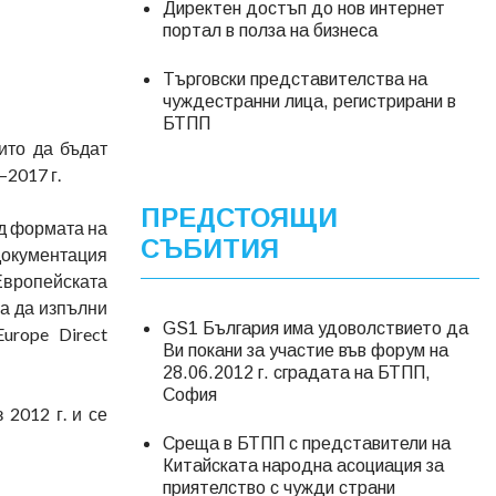
Директен достъп до нов интернет
портал в полза на бизнеса
Търговски представителства на
чуждестранни лица, регистрирани в
БТПП
ито да бъдат
—2017 г.
ПРЕДСТОЯЩИ
од формата на
СЪБИТИЯ
документация
Европейската
а да изпълни
GS1 България има удоволствието да
urope Direct
Ви покани за участие във форум на
28.06.2012 г. сградата на БТПП,
София
2012 г. и се
Среща в БТПП с представители на
Китайската народна асоциация за
приятелство с чужди страни