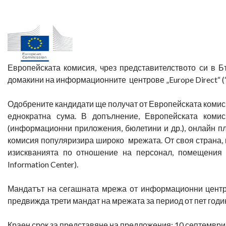
Европейската комисия, чрез представителството си в Б
домакини на информационните центрове „Europe Direct“ (“E
Одобрените кандидати ще получат от Европейската комиси
еднократна сума. В допълнение, Европейската комис
(информационни приложения, бюлетини и др.), онлайн п
комисия популяризира широко мрежата. От своя страна, 
изискванията по отношение на персонал, помещения и
Information Center).
Мандатът на сегашната мрежа от информационни центров
предвижда трети мандат на мрежата за период от пет годин
Краен срок за представяне на предложения: 10 септември 