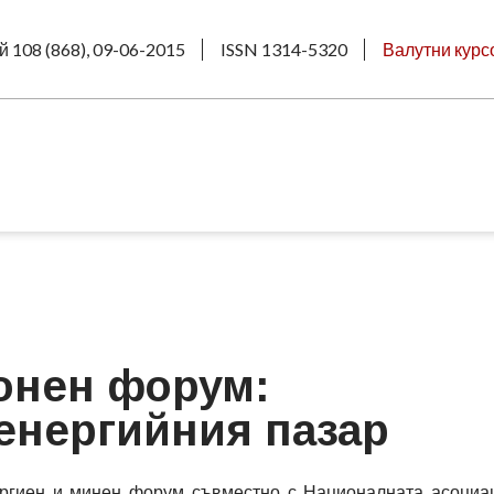
й 108 (868), 09-06-2015
ISSN 1314-5320
Валутни курс
онен форум:
енергийния пазар
ргиен и минен форум съвместно с Националната асоциа