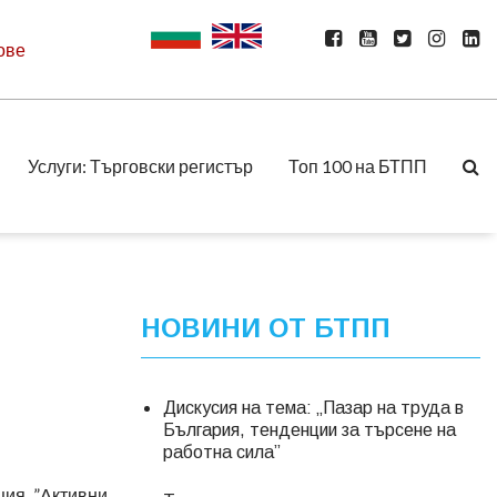
ове
Услуги: Търговски регистър
Топ 100 на БТПП
НОВИНИ ОТ БТПП
Дискусия на тема: „Пазар на труда в
България, тенденции за търсене на
работна сила”
ция ”Aктивни