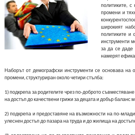
политиките, с
промени и тях
конкурентосп
широкият набо
политиките и 
инструменти м
за да се даде
намерят ефика
Наборът от демографски инструменти се основава на 
промени, структуриран около четири стълба:
1) подкрепа за родителите чрез по-доброто съвместяване
на достъп до качествени грижи за децата и добър баланс
2) подкрепа и предоставяне на възможности на по-младит
улеснен достъп до пазара на труда и до жилища на достъп