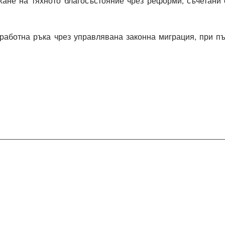
жане на тяхното благосъстояние чрез реформи, съчетани
 работна ръка чрез управлявана законна миграция, при п