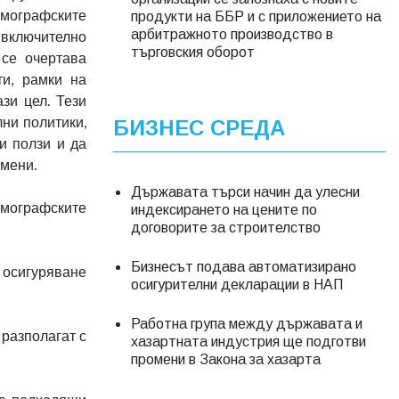
емографските
продукти на ББР и с приложението на
арбитражното производство в
 включително
търговския оборот
 се очертава
ти, рамки на
зи цел. Тези
ни политики,
БИЗНЕС СРЕДА
и ползи и да
мени.
Държавата търси начин да улесни
емографските
индексирането на цените по
договорите за строителство
Бизнесът подава автоматизирано
з осигуряване
осигурителни декларации в НАП
Работна група между държавата и
 разполагат с
хазартната индустрия ще подготви
промени в Закона за хазарта