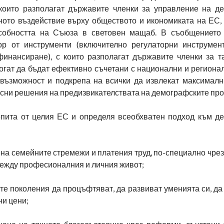
 които разполагат държавите членки за управление на д
ното въздействие върху обществото и икономиката на ЕС,
особността на Съюза в световен мащаб. В съобщението
р от инструменти (включително регулаторни инструмен
финансиране), с които разполагат държавите членки за та
огат да бъдат ефективно съчетани с национални и регионал
 възможност и подкрепа на всички да извлекат максималн
сни решения на предизвикателствата на демографските про
опита от целия ЕС и определя всеобхватен подход към д
 на семейните стремежи и платения труд, по-специално чре
 между професионалния и личния живот;
е поколения да процъфтяват, да развиват уменията си, да
ни цени;