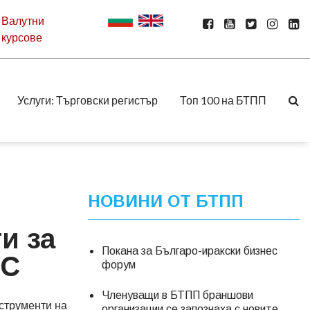
Валутни
курсове
Услуги: Търговски регистър
Топ 100 на БТПП
НОВИНИ ОТ БТПП
и за
Покана за Българо-иракски бизнес
ЕС
форум
Членуващи в БТПП браншови
струменти на
организации се запознаха с новите