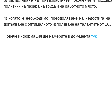
3) овластяване на по-възрастните поколения и поддър
политики на пазара на труда и на работното място;
4) когато е необходимо, преодоляване на недостига на
допълване с оптималното използване на талантите от ЕС.
Повече информация ще намерите в документа
тук
.