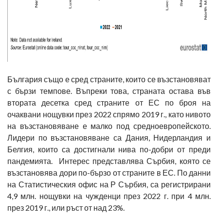
България също е сред страните, които се възстановяват
с бързи темпове. Въпреки това, страната остава във
втората десетка сред страните от ЕС по броя на
очаквани нощувки през 2022 спрямо 2019 г., като нивото
на възстановяване е малко под средноевропейското.
Лидери по възстановяване са Дания, Нидерландия и
Белгия, които са достигнали нива по-добри от преди
пандемията. Интерес представлява Сърбия, която се
възстановява дори по-бързо от страните в ЕС. По данни
на Статистическия офис на Р Сърбия, са регистрирани
4,9 млн. нощувки на чужденци през 2022 г. при 4 млн.
през 2019 г., или ръст от над 23%.