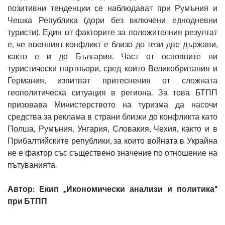
позитивни тенденции се наблюдават при Румъния и
Чешка Република (дори без включени еднодневни
туристи). Един от факторите за положителния резултат
е, че военният конфликт е близо до тези две държави,
както е и до България. Част от основните ни
туристически партньори, сред които Великобритания и
Германия, изпитват притеснения от сложната
геополитическа ситуация в региона. За това БТПП
призовава Министерството на туризма да насочи
средства за реклама в страни близки до конфликта като
Полша, Румъния, Унгария, Словакия, Чехия, както и в
Прибалтийските републики, за които войната в Украйна
не е фактор със съществено значение по отношение на
пътуванията.
Автор: Екип „Икономически анализи и политика“
при БТПП