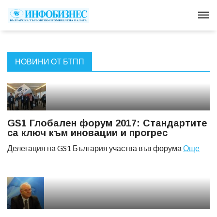
Tog
НОВИНИ ОТ БТПП
GS1 Глобален форум 2017: Стандартите
са ключ към иновации и прогрес
Делегация на GS1 България участва във форума
Още