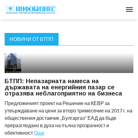
Tog
НОВИНИ ОТ БТПП
БТПП: Непазарната намеса на
държавата на енергийния пазар се
отразява неблагоприятно на бизнеса
Предложеният проект на Решение на КЕВР за
утвърждаване на цени за второ тримесечие на 2017 г. на
обществения доставчик „Булгаргаз“ ЕАД да бъде
преразгледано в духа на пълна прозрачност и
обективност
Още