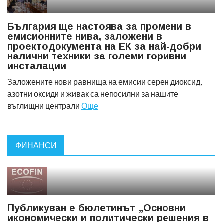
България ще настоява за промени в
емисионните нива, заложени в
проектодокумента на ЕК за най-добри
налични техники за големи горивни
инсталации
Заложените нови равнища на емисии серен диоксид,
азотни оксиди и живак са непосилни за нашите
въглищни централи
Още
ФИНАНСИ
Публикуван е бюлетинът „Основни
икономически и политически решения в