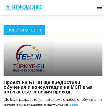
Tog
НОВИНИ ОТ БТПП
Проект на БТПП ще предостави
обучения и консултации на МСП във
връзка със зеления преход
Ще бъде разработена платформа с набор от обучителни
материали, наръчници и инструменти
Още