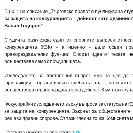
В бр. 1 на списание „Търговско право” е публикувана студ
за защита на конкуренцията – дейност като админи
Васил Тодоров
*
.
Студията разглежда един от спорните въпроси относ
конкуренцията (КЗК) – а именно – дали освен пр
правораздавателни функции. Спорът идва от тезата, ч
осъществява само от съдилищата.
Изследването на поставения въпрос има за цел да 
юрисдикции – органи извън съдебната власт, на които 
осъществяват правораздавателна дейност. Към тази група
Фокусирайки изследването върху въпроса за статуса на КЗ
за защита на конкуренцията, Законът за обществените
решава правни спорове. От тази гледна точка Комисията 
Статията можете да прочетете
ТУК