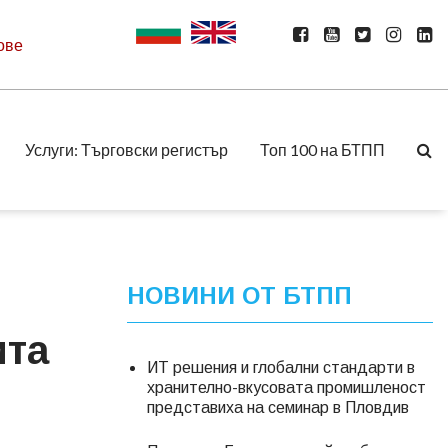
ове
Услуги: Търговски регистър
Топ 100 на БТПП
НОВИНИ ОТ БТПП
ита
ИТ решения и глобални стандарти в
хранително-вкусовата промишленост
представиха на семинар в Пловдив