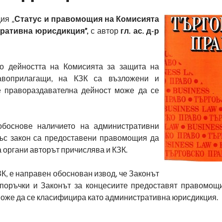
ия „
Статус и правомощия на Комисията
стративна юрисдикция
”,
с автор
гл. ас. д-р
но дейността на Комисията за защита на
авоприлагащи, на КЗК са възложени и
е правораздавателна дейност може да се
обоснове наличието на административни
със закон са предоставени правомощия да
 органи авторът причислява и КЗК.
К, е направен обоснован извод, че Законът
 поръчки и Законът за концесиите предоставят правомощ
може да се класифицира като административна юрисдикция.