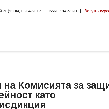
й 70 (1334), 11-04-2017
ISSN 1314-5320
Валутни курс
 на Комисията за защ
ейност като
исдикция