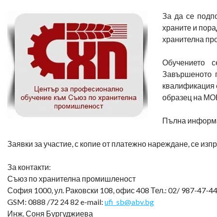
За да се подп
храните и пора
хранителна пр
Обучението с
Завършеното 
квалификация 
образец на МО
Пълна информа
Заявки за участие, с копие от платежно нареждане, се изпращ
За контакти:
Съюз по хранителна промишленост
София 1000, ул. Раковски 108, офис 408 Тел.: 02/ 987-47-4
GSM: 0888 /72 24 82 e-mail:
ufi_sb@abv.bg
Инж. Соня Бургуджиева