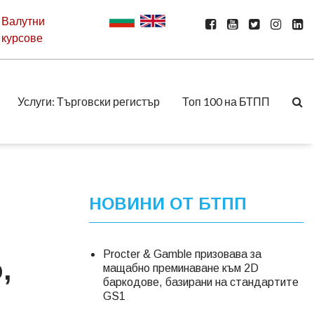
Валутни
курсове
Услуги: Търговски регистър
Топ 100 на БТПП
НОВИНИ ОТ БТПП
Procter & Gamble призовава за
,
мащабно преминаване към 2D
баркодове, базирани на стандартите
GS1