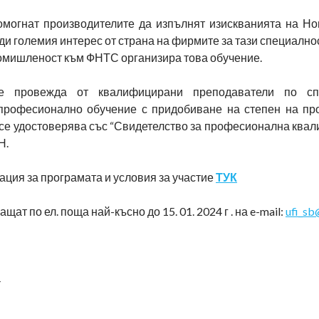
омогнат производителите да изпълнят изискванията на Но
ди големия интерес от страна на фирмите за тази специално
омишленост към ФНТС организира това обучение.
е провежда от квалифицирани преподаватели по спе
професионално обучение с придобиване на степен на п
се удостоверява със “Свидетелство за професионална квал
Н.
ция за програмата и условия за участие
ТУК
ат по ел. поща най-късно до 15. 01. 2024 г . на e-mail:
ufi_s
4