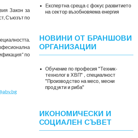
Експертна среща с фокус развитието
вия Закон за
на сектор възобновяема енергия
ст, Съюзът по
НОВИНИ ОТ БРАНШОВИ
циалността.
ОРГАНИЗАЦИИ
рофесионална
ификация” по
Обучение по професия "Техник-
технолог в ХВП" , специалност
"Производство на месо, месни
продукти и риба"
b@abv.bg
ИКОНОМИЧЕСКИ И
СОЦИАЛЕН СЪВЕТ