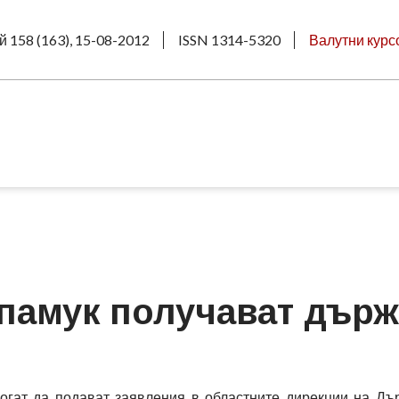
й 158 (163), 15-08-2012
ISSN 1314-5320
Валутни курс
памук получават дър
огат да подават заявления в областните дирекции на Д