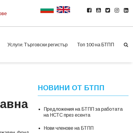
ове
Услуги: Търговски регистър
Топ 100 на БТПП
НОВИНИ ОТ БТПП
жавна
Предложения на БТПП за работата
на НСТС през есента
Нови членове на БТПП
ържавен фонд