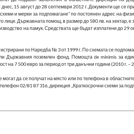
 днес, 15 август до 28 септември 2012 г. Документи ще се пр
схеми и мерки за подпомагане” по постоянен адрес на физ
 лице. Държавната помощ, в размер до 580 лв. на хектар, е 
оизводство на памук. Средствата ще бъдат изплатени до 29 
истрирани по Наредба № 3 от 1999 г. По схемата се подпом
ли Държавния поземлен фонд. Помощта de minimis за еди
на 7 500 евро за период от три данъчни години (2010 г. – 20
 могат да се получат на място или по телефона в областнит
елефон 02/81 87 316, дирекция „Краткосрочни схеми за под