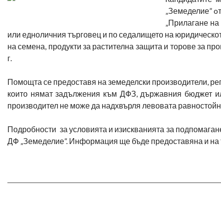
„Земеделие” oт
„Прилагане на 
или едноличния търговец и по седалището на юридическото
на семена, продукти за растителна защита и торове за пр
г.
Помощта се предоставя на земеделски производители, рег
които нямат задължения към ДФЗ, държавния бюджет и
производител не може да надхвърля левовата равностойност 
Подробности за условията и изискванията за подпомагане
ДФ „Земеделие”. Информация ще бъде предоставяна и на т