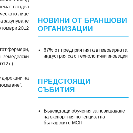
иемат в отдел
ическото лице
НОВИНИ ОТ БРАНШОВИ
за закупуване
ОРГАНИЗАЦИИ
октомври 2012
агат фермери,
67% от предприятията в пивоварната
н земеделски
индустрия са с технологични иновации
12 г.).
е дирекции на
ПРЕДСТОЯЩИ
помагане”.
СЪБИТИЯ
Въвеждащи обучения за повишаване
на експортния потенциал на
българските МСП