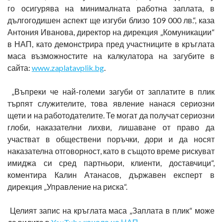
го осигурява на минималната работна заплата, в
дългогодишен аспект ще изгуби близо 109 000 лв.“, каза
Антония Иванова, директор на дирекция „Комуникации“
в НАП, като демонстрира пред участниците в кръглата
маса възможностите на калкулатора на загубите в
сайта:
www.zaplatavplik.bg
.
„Въпреки че най-големи загуби от заплатите в плик
търпят служителите, това явление нанася сериозни
щети и на работодателите. Те могат да получат сериозни
глоби, наказателни лихви, лишаване от право да
участват в обществени поръчки, дори и да носят
наказателна отговорност, като в същото време рискуват
имиджа си сред партньори, клиенти, доставчици“,
коментира Калин Атанасов, държавен експерт в
дирекция „Управление на риска“.
Целият запис на кръглата маса „Заплата в плик“ може