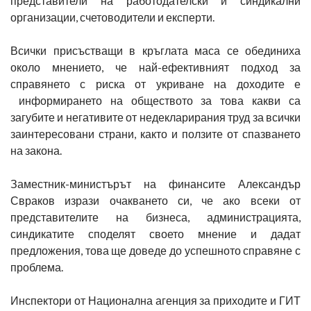
представители на работодателски и синдикални
организации, счетоводители и експерти.
Всички присъстващи в кръглата маса се обединиха
около мнението, че най-ефективният подход за
справянето с риска от укриване на доходите е
информирането на обществото за това какви са
загубите и негативите от недекларирания труд за всички
заинтересовани страни, както и ползите от спазването
на закона.
Заместник-министърът на финансите Александър
Свраков изрази очакването си, че ако всеки от
представителите на бизнеса, администрацията,
синдикатите споделят своето мнение и дадат
предложения, това ще доведе до успешното справяне с
проблема.
Инспектори от Национална агенция за приходите и ГИТ