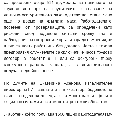
са проверили общо 516 дружества за наличието на
трудови договори на служителите и спазване на
данъчно-осигурителното законодателство, стана ясно
още по време на кръглата маса. Работодателите,
посетени от проверяващите, са определени като
рискови, след подадени сигнали срещу тях и
наблюдения на контролните органи заради съмнения, че
в тях са наети работници без договор. Често в такива
предприятия служителите са сключили 4-часов трудово
договор, а работят 8 ч. или са осигурени върху
минимална работна заплата, а в действителност
получават двойно повече.
По думите на Екатерина Асенова, изпълнителен
директор на ГИТ, заплатата в плик затваря бъдещето не
само на отделния човек, а и на много важни сфери и
социални системи и съответно на цялото ни общество.
„Работник, който получава 1500 лв., но работодателят му