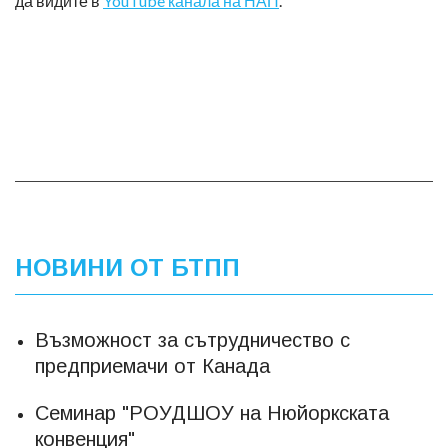
да видите в
YouTube канала на НАП
.
НОВИНИ ОТ БТПП
Възможност за сътрудничество с
предприемачи от Канада
Семинар "РОУДШОУ на Нюйоркската
конвенция"