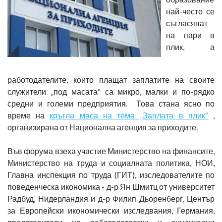
най-често се
съгласяват
на пари в
плик, а
работодателите, които плащат заплатите на своите
служители „под масата“ са микро, малки и по-рядко
средни и големи предприятия. Това стана ясно по
време на
кръгла маса на тема „Заплата в плик“
,
организирана от Национална агенция за приходите.
Във форума взеха участие Министерство на финансите,
Министерство на труда и социалната политика, НОИ,
Главна инспекция по труда (ГИТ), изследователите по
поведенческа икономика - д-р Ян Шмитц от университет
Радбуд, Нидерландия и д-р Филип Дьоренберг, Център
за Европейски икономически изследвания, Германия,