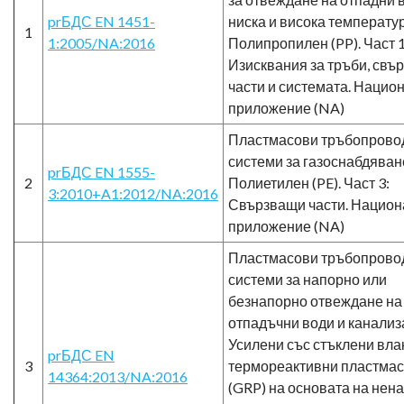
prБДС EN 1451-
ниска и висока температур
1
1:2005/NA:2016
Полипропилен (PP). Част 1
Изисквания за тръби, свъ
части и системата. Нацио
приложение (NA)
Пластмасови тръбопрово
системи за газоснабдяван
prБДС EN 1555-
2
Полиетилен (PE). Част 3:
3:2010+A1:2012/NA:2016
Свързващи части. Нацио
приложение (NA)
Пластмасови тръбопрово
системи за напорно или
безнапорно отвеждане на
отпадъчни води и канализ
Усилени със стъклени вла
prБДС EN
3
термореактивни пластма
14364:2013/NA:2016
(GRP) на основата на нен