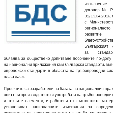
изпълнен
договор № Р
31/13.04.2016,
с Министерст
регионалното
развит
благоустройств
Българският и
за стандарт
обявява за обществено допитване посочените по-долу 
на национални приложения към български стандарти, въ
европейски стандарти в областта на тръбопроводни сис
пластмаси.
Проектите са разработени на базата на националния пра
опит при производството и употребата на тръбопроводни
и техните елементи, изработени от съответните матер
установяват националните изисквания за опреде
показатели на характеристиките на тръби, свързващи 