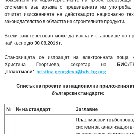
системите във връзка с предвидената им употреба, 
отчитат изискванията на действащото национално тех
законодателство в областта на строителните продукти.
Всеки заинтересован може да изпрати становище по пр
най късно
до 30.08.2016 г.
Становищата се изпращат на електронната поща 
Христина Георгиева, секретар на
БИС/
„Пластмаси”
:
hristina.georgieva@bds-bg.org
Списък на проекти на национални приложения 
български стандарти:
№
№ на стандарт
Заглавие
Пластмасови тръбопрово
системи за канализация в
за отвеждане на отпадни в