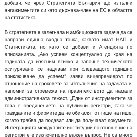
добави, че чрез Стратегията България ще изпълни
ангажиментите си като държава-член на ЕС в областта
на статистика.
В стратегията е залегнала и амбициозната задача да се
направи единна входна точка, каквато имат НАП и
Статистиката, но като се добави и Агенцията по
вписванията. „Ако успеем концептуално до края на
годината да изясним всичко и започне техническото
осигуряване, се надявам при следващото годишно
приключване да успеем“, заяви вицепремиерът по
отношение на сроковете за изпълнение на задачата и.
напомни за стремежа на правителството да намали
административната тежест. „Един от инструментите за
това е обединението на публични регистри, така че
гражданите и фирмите да не обикалят от гише на гише,
когато трябва да подават или да получават документи.
Интеграцията между трите институции по отношение на
регистрите е изключително важен въпрос. Не са много