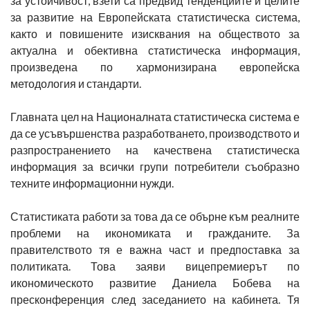
за устойчивост, взети са предвид тенденциите и целите
за развитие на Европейската статистическа система,
както и повишените изисквания на обществото за
актуална и обективна статистическа информация,
произведена по хармонизирана европейска
методология и стандарти.
Главната цел на Националната статистическа система е
да се усъвършенства разработването, производството и
разпространението на качествена статистическа
информация за всички групи потребители съобразно
техните информационни нужди.
Статистиката работи за това да се обърне към реалните
проблеми на икономиката и гражданите. За
правителството тя е важна част и предпоставка за
политиката. Това заяви вицепремиерът по
икономическото развитие Даниела Бобева на
пресконференция след заседанието на кабинета. Тя