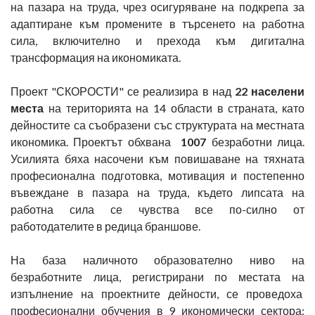
на пазара на труда, чрез осигуряване на подкрепа за
адаптиране към промените в търсенето на работна
сила, включително и прехода към дигитална
трансформация на икономиката.
Проект "СКОРОСТИ" се реализира в над
22 населени
места
на територията на 14 области в страната, като
дейностите са съобразени със структурата на местната
икономика. Проектът обхвана
1007
безработни лица.
Усилията бяха насочени към повишаване на тяхната
професионална подготовка, мотивация и постепенно
въвеждане в пазара на труда, където липсата на
работна сила се чувства все по-силно от
работодателите в редица браншове.
На база наличното образователно ниво на
безработните лица, регистрирани по местата на
изпълнение на проектните дейности, се проведоха
професионални обучения в 9 икономически сектора: