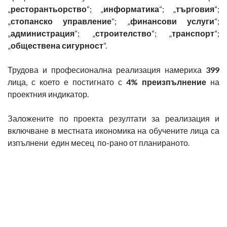
„
ресторантьорство
“; „
информатика
“; „
търговия
“;
„
стопанско управление
“; „
финансови услуги
“;
„
администрация
“; „
строителство
“; „
транспорт
“;
„
обществена сигурност
“.
Трудова и професионална реализация намериха
399
лица, с което е постигнато с
4% преизпълнение
на
проектния индикатор.
Заложените по проекта резултати за реализация и
включване в местната икономика на обучените лица са
изпълнени един месец по-рано от планираното.