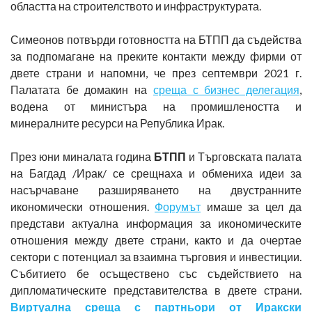
областта на строителството и инфраструктурата.
Симеонов потвърди готовността на БТПП да съдейства
за подпомагане на преките контакти между фирми от
двете страни и напомни, че през септември 2021 г.
Палатата бе домакин на
среща с бизнес делегация
,
водена от министъра на промишлеността и
минералните ресурси на Република Ирак.
През юни миналата година
БТПП
и Търговската палата
на Багдад /Ирак/ се срещнаха и обмениха идеи за
насърчаване разширяването на двустранните
икономически отношения.
Форумът
имаше за цел да
представи актуална информация за икономическите
отношения между двете страни, както и да очертае
сектори с потенциал за взаимна търговия и инвестиции.
Събитието бе осъществено със съдействието на
дипломатическите представителства в двете страни.
Виртуална среща с партньори от Иракски