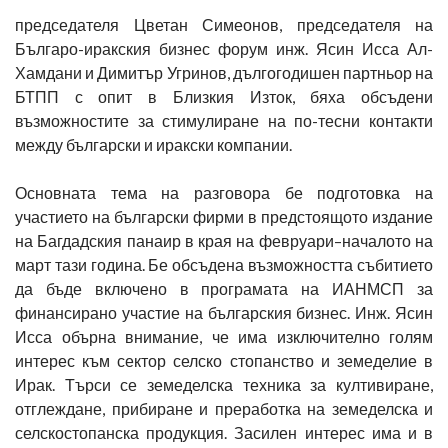
председателя Цветан Симеонов, председателя на
Българо-иракския бизнес форум инж. Ясин Исса Ал-
Хамдани и Димитър Угринов, дългогодишен партньор на
БТПП с опит в Близкия Изток, бяха обсъдени
възможностите за стимулиране на по-тесни контакти
между български и иракски компании.
Основната тема на разговора бе подготовка на
участието на български фирми в предстоящото издание
на Багдадския панаир в края на февруари–началото на
март тази година. Бе обсъдена възможността събитието
да бъде включено в програмата на ИАНМСП за
финансирано участие на българския бизнес. Инж. Ясин
Исса обърна внимание, че има изключително голям
интерес към сектор селско стопанство и земеделие в
Ирак. Търси се земеделска техника за култивиране,
отглеждане, прибиране и преработка на земеделска и
селскостопанска продукция. Засилен интерес има и в