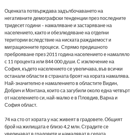
Оценката потвърждава задълбочаването на
негативните демографски тенденции през последните
тридесет години – намаляване и застаряване на
населението, както и обезлюдяване на отделни
територии вследствие на ниската раждаемост и
миграционните процеси. Спрямо предишното
преброяване през 2011 година населението е намаляло
с 11 процента или 844 000 души. С изключение на
София, където населението се увеличава, във всички
останали области в страната броят на хората намалява.
Най-значително е намалението в областите Видин,
Добрич и Монтана, които са загубили около една четвърт
от населението си, най-малко е в Пловдив, Варна и
София област.
74 на сто от хората у нас живеят в градовете. Общият
брой на жилищата е близо 4,2 млн. Сградите се
увеличават в градовете и намаляват в селата.