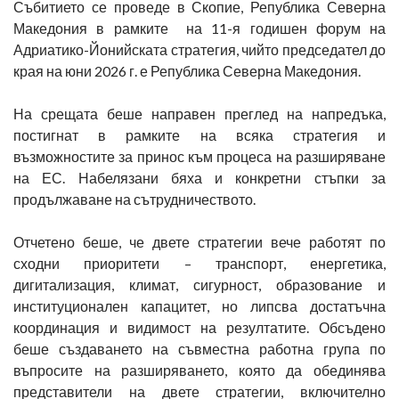
Събитието се проведе в Скопие, Република Северна
Македония в рамките на 11-я годишен форум на
Адриатико-Йонийската стратегия, чийто председател до
края на юни 2026 г. е Република Северна Македония.
На срещата беше направен преглед на напредъка,
постигнат в рамките на всяка стратегия и
възможностите за принос към процеса на разширяване
на ЕС. Набелязани бяха и конкретни стъпки за
продължаване на сътрудничеството.
Отчетено беше, че двете стратегии вече работят по
сходни приоритети – транспорт, енергетика,
дигитализация, климат, сигурност, образование и
институционален капацитет, но липсва достатъчна
координация и видимост на резултатите. Обсъдено
беше създаването на съвместна работна група по
въпросите на разширяването, която да обединява
представители на двете стратегии, включително