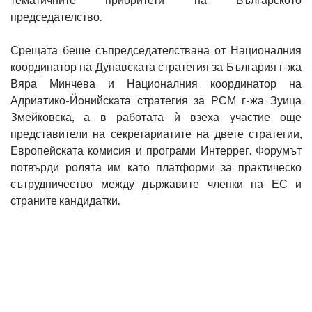
председателство.
Срещата беше съпредседателствана от Националния
координатор на Дунавската стратегия за България г-жа
Вяра Минчева и Националния координатор на
Адриатико-Йонийската стратегия за РСМ г-жа Зуица
Змейковска, а в работата ѝ взеха участие още
представители на секретариатите на двете стратегии,
Европейската комисия и програми Интеррег. Форумът
потвърди ролята им като платформи за практическо
сътрудничество между държавите членки на ЕС и
страните кандидатки.