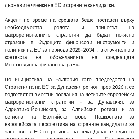
държавите членки на ЕС и страните кандидатки.
Акцент по време на срещата беше поставен върху
необходимостта ролята и приносът на
макрорегионалните стратегии да бъдат по-ясно
отразени в бъдещите финансови инструменти и
политики на ЕС за периода 2028–2034 г., включително в
контекста на обсъжданията на следващата
Многогодишна финансова рамка.
По инициатива на България като председател на
Стратегията на ЕС за Дунавския регион през 2026 г. се
подготвят съвместни послания на четирите европейски
макрорегионални стратегии – за Дунавския, за
Адриатико-Йонийския, за Алпийския регион и за
региона на Балтийско море. Подкрепата за
европейската перспектива на страните кандидатки за
членство в ЕС от региона на река Дунав е един от
тематичните приоритети на Българското