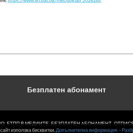
инк:
https://www.iki.bas.bg/files/doklad_2026.pdf
Безплатен абонамент
ЛО
БТПП В МЕДИИТЕ
БЕЗПЛАТЕН AБОНАМЕНТ
ОТПИС
 сайт използва бисквитки.
Допълнителна информация.
-
Разб