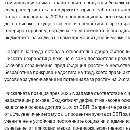
към инфлацията имат хранителните продукти и безалкохол
електроенергията, газът и другите горива. Работната зап
втората половина на 2025 г. проинфлационна роля имат и
до по-високо текущо търсене и превантивно прехвър
генериран проблем, поради което устойчивото ѝ овладяв
бюджетните разходи, а не само временни ценови мерки, с
Пазарът на труда остава в относително добро състояни
Ниската безработица вече не е само положителен резулта
Ключово ограничение пред бъдещия растеж е несъответ
безработица прикрива недостига на труд, което прави а
условие за увеличаване на потенциала за растеж на българ
Фискалната позиция през 2025 г. запазва съответствие с 
нарастващи рискове. Бюджетният дефицит на касова осно
начислена основа достига 3.5% от БВП. Въпреки че равн
от 60%, увеличението му с 6.1 процентни пункта от БВП з
учените не е устойчиво постоянните социални и админис
съчетание от приходни мерки, по-висока ефективност на