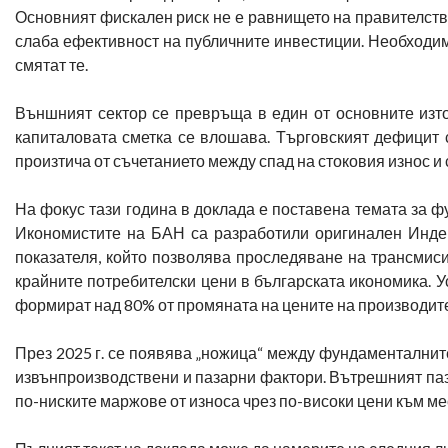
Основният фискален риск не е равнището на правителстве
слаба ефективност на публичните инвестиции. Необходим
смятат те.
Външният сектор се превръща в един от основните изто
капиталовата сметка се влошава. Търговският дефицит 
произтича от съчетанието между спад на стоковия износ и 
На фокус тази година в доклада е поставена темата за 
Икономистите на БАН са разработили оригинален Индек
показателя, който позволява проследяване на трансмис
крайните потребителски цени в българската икономика. У
формират над 80% от промяната на цените на производите
През 2025 г. се появява „ножица“ между фундаменталните
извънпроизводствени и пазарни фактори. Вътрешният паз
по-ниските маржове от износа чрез по-високи цени към мес