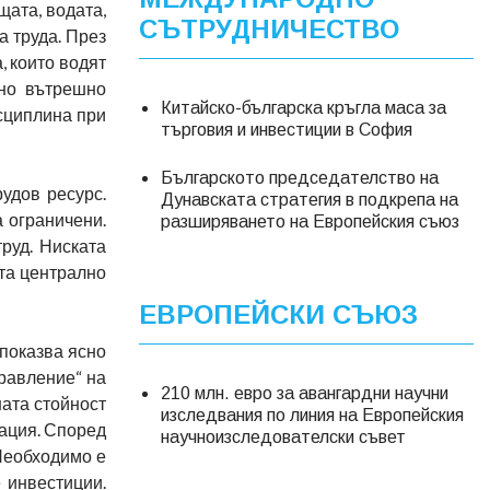
щата, водата,
СЪТРУДНИЧЕСТВО
а труда. През
, които водят
мно вътрешно
Китайско-българска кръгла маса за
исциплина при
търговия и инвестиции в София
Българското председателство на
удов ресурс.
Дунавската стратегия в подкрепа на
а ограничени.
разширяването на Европейския съюз
руд. Ниската
ята централно
ЕВРОПЕЙСКИ СЪЮЗ
 показва ясно
равление“ на
210 млн. евро за авангардни научни
ната стойност
изследвания по линия на Европейския
дация. Според
научноизследователски съвет
Необходимо е
 инвестиции.