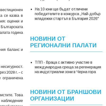
На 10 юни ще бъдат отличени
нвестиционен
победителите в конкурса „Най-добър
а се казва в
младежки стартъп в България 2026"
ия: оценки и
Българската
налата година
НОВИНИ ОТ
РЕГИОНАЛНИ ПАЛАТИ
ния баланс и
ТПП - Враца с активно участие в
несигурност.
международна среща за регенерация
ез 2028 г. – с
на индустриални зони в Черна гора
е ограничена
НОВИНИ ОТ БРАНШОВИ
истите. Това
ОРГАНИЗАЦИИ
о наблюдение