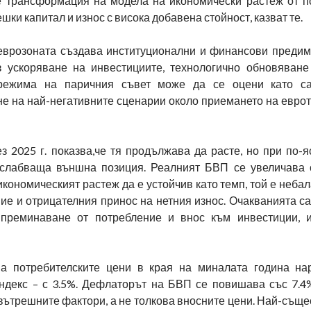
е трансформация на модела на икономически растеж от п
ки капитал и износ с висока добавена стойност, казват те.
 еврозоната създава институционални и финансови предимс
 ускоряване на инвестициите, технологично обновяване
 режима на паричния съвет може да се оцени като са
е на най-негативните сценарии около приемането на еврот
 2025 г. показва,че тя продължава да расте, но при по-я
тслабваща външна позиция. Реалният БВП се увеличава с
кономическият растеж да е устойчив като темп, той е неба
ие и отрицателния принос на нетния износ. Очакванията с
 преминаване от потребление и внос към инвестиции, 
а потребителските цени в края на миналата година на
ндекс – с 3.5%. Дефлаторът на БВП се повишава със 7.4%
вътрешните фактори, а не толкова вносните цени. Най-същ