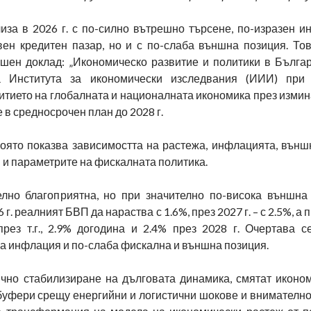
иза в 2026 г. с по-силно вътрешно търсене, по-изразен и
вен кредитен пазар, но и с по-слаба външна позиция. Тов
шен доклад: „Икономическо развитие и политики в Българ
а Института за икономически изследвания (ИИИ) при 
витието на глобалната и националната икономика през изми
 в средносрочен план до 2028 г.
която показва зависимостта на растежа, инфлацията, външ
 и параметрите на фискалната политика.
лно благоприятна, но при значително по-висока външна 
 реалният БВП да нараства с 1.6%, през 2027 г. – с 2.5%, а пр
ез т.г., 2.9% догодина и 2.4% през 2028 г. Очертава с
ка инфлация и по-слаба фискална и външна позиция.
чно стабилизиране на дълговата динамика, смятат иконом
буфери срещу енергийни и логистични шокове и внимателн