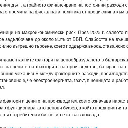
ния дълг, а трайното финансиране на постоянни разходи с
а е промяна на фискалната политика от проциклична към а
чници на макроикономически риск. През 2025 г. салдото п
се задълбочава до около 8.2% от БВП. Слабостта на външ
силно вътрешно търсене, което поддържа вноса, става ясно о
фундаменталните фактори на ценообразуването в българска
с на цените на факторите на производство, базиран на с
ионния механизъм между факторните разходи, производств
становено е, че електроенергията, газът, пшеницата и рабо
л.
 фактори и цените на производител, което означава нарас
ар функционира като ценови буфер, в който предприятията
тни потребители и бизнеси, се казва в доклада.