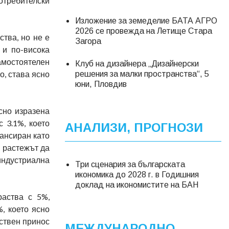
отребителски
Изложение за земеделие БАТА АГРО
2026 се провежда на Летище Стара
тва, но не е
Загора
 и по-висока
мостоятелен
Клуб на дизайнера „Дизайнерски
о, става ясно
решения за малки пространства“, 5
юни, Пловдив
сно изразена
 3.1%, което
АНАЛИЗИ, ПРОГНОЗИ
лансиран като
а растежът да
индустриална
Три сценария за българската
икономика до 2028 г. в Годишния
доклад на икономистите на БАН
раства с 5%,
, което ясно
ествен принос
МЕЖДУНАРОДНО