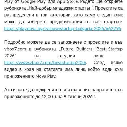
Play от Google Play или App Store, където ще откриете
рубриката „Най-добър младежки стартъп“. Проектите са
разпределени в три категории, като само с един клик
може да изберете предпочитания от вас стартъп:
https://play.nova.bg/tvshow/startup-bulgaria-2026/662296
Подробно можете да се запознаете с проектите и във
vbox7.com в рубриката „Future Builders: Best Startup
2026“ на следния линк -
https://www.vbox7.com/beststartup2026
. След всяко
видео в края на статията има линк, който води към
приложението Nova Play.
Ако искате да подкрепите своя фаворит, направете го в
приложението до 12:00 ч. на 9-ти юни 2026 г.