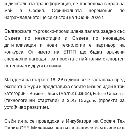
и дигиталната трансформация, се проведоха в края на
май в София. Официалната церемония по
награждаването ще се състои на 10 юни 2026 г.
Българската търговско-промишлена палата заедно със
Съвета по инвестиции и Съвета по иновации,
дигитализация и нови технологии е партньор на
конкурса. От името на БТПП ще бъдат връчени
специални награди - за проекта с най-голям експортен
потенциал и други отличия.
Младежи на възраст 18–29 години вече застанаха пред
експертно жури и представиха своите бизнес идеи в три
категории - Business Stars (малък бизнес), Future Unicorns
(технологични стартъпи) и SDG Dragons (проекти за
устойчиво развитие).
Събитията се проведоха в Инкубатора на София Тех
Парк и ОББ Милениум център, а въпроси към екипите и