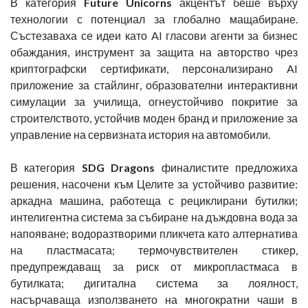
В категория
Future Unicorns
акцентът беше върху
технологии с потенциал за глобално мащабиране.
Състезаваха се идеи като AI гласови агенти за бизнес
обаждания, инструмент за защита на авторство чрез
криптографски сертификати, персонализирано AI
приложение за стайлинг, образователни интерактивни
симулации за училища, огнеустойчиво покритие за
строителството, устойчив моден бранд и приложение за
управление на сервизната история на автомобили.
В категория
SDG Dragons
финалистите предложиха
решения, насочени към Целите за устойчиво развитие:
аркадна машина, работеща с рециклирани бутилки;
интелигентна система за събиране на дъждовна вода за
напояване; водоразтворими пликчета като алтернатива
на пластмасата; термочувствителен стикер,
предупреждаващ за риск от микропластмаса в
бутилката; дигитална система за лоялност,
насърчаваща използването на многократни чаши в