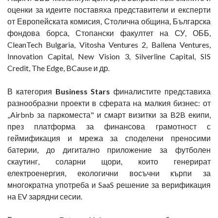
оценки за идеите поставяха представители и експерти
от Европейската комисия, Столична община, Българска
фондова борса, Стопански факултет на СУ, ОББ,
CleanTech Bulgaria, Vitosha Ventures 2, Ballena Ventures,
Innovation Capital, New Vision 3, Silverline Capital, SIS
Credit, The Edge, BCause и др.
В категория
Business Stars
финалистите представиха
разнообразни проекти в сферата на малкия бизнес: от
„Airbnb за паркоместа" и смарт визитки за B2B екипи,
през платформа за финансова грамотност с
геймификация и мрежа за споделени преносими
батерии, до дигитално приложение за футболен
скаутинг, соларни щори, които генерират
електроенергия, екологични восъчни кърпи за
многократна употреба и SaaS решение за верификация
на EV зарядни сесии.