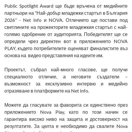
Public Spotlight Award ще бъде връчена от медийните
партньори на “Най-добър младежки стартъп в България
2026” - Net Info и NOVA. Отличието ще постави под
светлините на прожекторите младежкия стартъп с най-
голямо одобрение от аудиторията. Победителят ще се
определи чрез директен вот в приложението NOVA
PLAY, където потребителите оценяват финалистите въз
основа на видео представяния на идеите им.
Проектът, събрал най-много гласове, ще получи
специалното отличие, а неговите създатели –
възможност за ексклузивно интервю и медийно
отразяване в платформите на Net Info.
Можете да гласувате за фаворита си единствено през
приложението Nova Play, като по този начин се
гарантира високо ниво на защита и достоверност на
резултатите. За целта е необходимо да свалите Nova