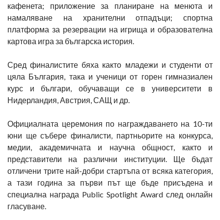
кафенета; приложение за планиране на менюта и
намаляване на хранителни отпадъци; спортна
платформа за резервации на игрища и образователна
картова игра за българска история.
Сред финалистите бяха както младежи и студенти от
цяла България, така и ученици от горен гимназиален
курс и българи, обучаващи се в университети в
Нидерландия, Австрия, САЩ и др.
Официалната церемония по награждаването на 10-ти
юни ще събере финалисти, партньорите на конкурса,
медии, академичната и научна общност, както и
представители на различни институции. Ще бъдат
отличени трите най-добри стартъпа от всяка категория,
а тази година за първи път ще бъде присъдена и
специална награда Public Spotlight Award след онлайн
гласуване.