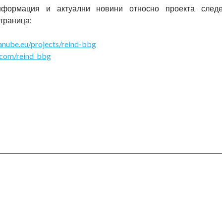
формация и актуални новини относно проекта следе
траница:
nube.eu/projects/reind-bbg
com/reind_bbg