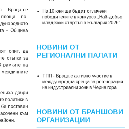
а – Враца се
На 10 юни ще бъдат отличени
 площи – по-
победителите в конкурса „Най-добър
младежки стартъп в България 2026"
ждународното
кта – Община
НОВИНИ ОТ
ят опит, да
РЕГИОНАЛНИ ПАЛАТИ
те стъпки за
В рамките на
а междинните
ТПП - Враца с активно участие в
международна среща за регенерация
на индустриални зони в Черна гора
мениха добри
те политики в
 бе поставен
НОВИНИ ОТ БРАНШОВИ
насочени към
ОРГАНИЗАЦИИ
райони.