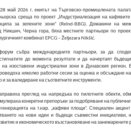
28 май 2026 г. екипът на Търговско-промишлената палат
ньорска среща по проект „Индустриализация на кафявите
нципа за зелените зони“ (ReInd-BBG). Домакини на ме
д Никшич, Черна гора, бяха местните партньори по прое
ургичният комбинат EPCG – Željezara Nikšić.
форум събра международните партньори, за да сподел
стигнатите до момента резултати и да начертаят бъдещи
 на изоставени индустриални зони в Дунавския регион. 
проведоха няколко работни сесии за оценка и обсъждане н
то и за валидиране на съответните инструменти.
аправиха преглед на напредъка по пилотните обекти, об
мулираха конкретни препоръки за подобряване на публични
егенерацията на т.нар. „кафяви площи“. Специален акцент
тването на нови идеи и бъдещи съвместни инициативи, 
звитие и икономическото възстановяване на занемарените 