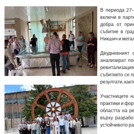
В периода 27–
включи в парт
добра от при
събитие в гра
Никшич и метал
Двудневният 
анализират по
ревитализация
събитието се 
резултати, как
Участниците н
практики и фор
областта на р
върху разрабо
устойчивото ра