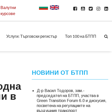
Валутни
курсове
Услуги: Търговски регистър
Топ 100 на БТПП
НОВИНИ ОТ БТПП
одна
Д-р Васил Тодоров, зам.-
и в
председател на БТПП, участва в
Green Transition Forum 6.0 и дискусия,
посветена на регулациите на
въздушния транспорт