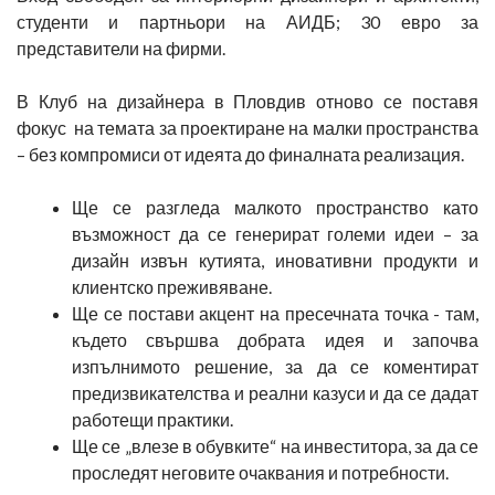
студенти и партньори на АИДБ; 30 евро за
представители на фирми.
В Клуб на дизайнера в Пловдив отново се поставя
фокус на темата за проектиране на малки пространства
– без компромиси от идеята до финалната реализация.
Ще се разгледа малкото пространство като
възможност да се генерират големи идеи – за
дизайн извън кутията, иновативни продукти и
клиентско преживяване.
Ще се постави акцент на пресечната точка - там,
където свършва добрата идея и започва
изпълнимото решение, за да се коментират
предизвикателства и реални казуси и да се дадат
работещи практики.
Ще се „влезе в обувките“ на инвеститора, за да се
проследят неговите очаквания и потребности.