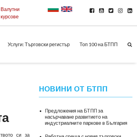
Валутни
курсове
Услуги: Търговски регистър
Топ 100 на БТПП
НОВИНИ ОТ БТПП
Предложения на БТПП за
та
насърчаване развитието на
индустриалните паркове в България
твото си за
Работна среща с новия търговски