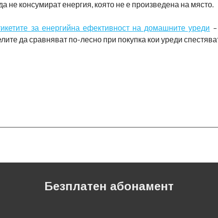
да не консумират енергия, която не е произведена на място.
тикетите за енергийна ефективност на домашните уреди
–
лите да сравняват по-лесно при покупка кои уреди спестява
Безплатен абонамент