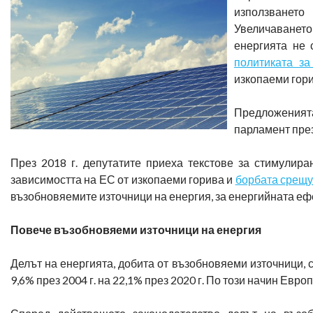
използването
Увеличаването
енергията не 
политиката за
изкопаеми горив
Предложеният
парламент пре
През 2018 г. депутатите приеха текстове за стимулир
зависимостта на ЕС от изкопаеми горива и
борбата срещу
възобновяемите източници на енергия, за енергийната ефе
Повече възобновяеми източници на енергия
Делът на енергията, добита от възобновяеми източници, 
9,6% през 2004 г. на 22,1% през 2020 г. По този начин Евр