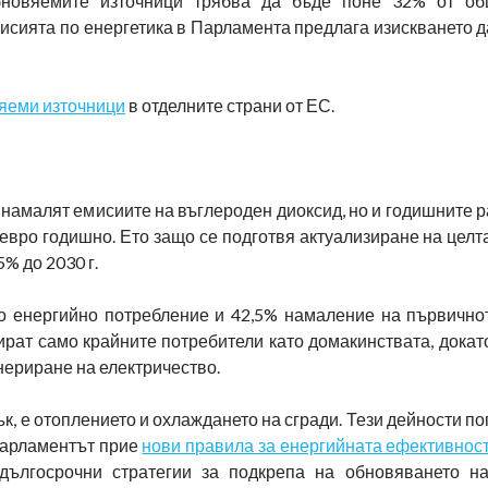
бновяемите източници трябва да бъде поне 32% от об
мисията по енергетика в Парламента предлага изискването д
вяеми източници
в отделните страни от ЕС.
намалят емисиите на въглероден диоксид, но и годишните 
 евро годишно. Ето защо се подготвя актуализиране на целта 
% до 2030 г.
о енергийно потребление и 42,5% намаление на първично
ират само крайните потребители като домакинствата, дока
енериране на електричество.
ък, е отоплението и охлаждането на сгради. Тези дейности п
 Парламентът прие
нови правила за енергийната ефективност
 дългосрочни стратегии за подкрепа на обновяването 