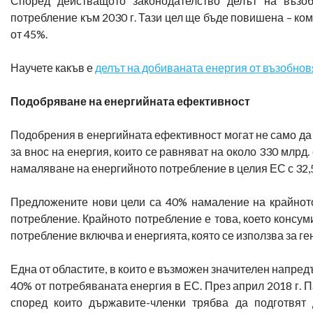
Според действащото законодателство делът на възо
потребление към 2030 г. Тази цел ще бъде повишена – ко
от 45%.
Научете какъв е
делът на добиваната енергия от възобно
Подобряване на енергийната ефективност
Подобрения в енергийната ефективност могат не само да 
за внос на енергия, които се равняват на около 330 млрд.
намаляване на енергийното потребление в целия ЕС с 32,5
Предложените нови цели са 40% намаление на крайнот
потребление. Крайното потребление е това, което консум
потребление включва и енергията, която се използва за г
Една от областите, в които е възможен значителен напред
40% от потребяваната енергия в ЕС. През април 2018 г.
според които държавите-членки трябва да подготвят