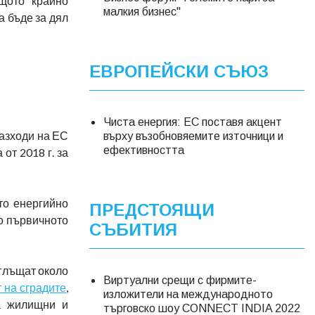
щото крайно
малкия бизнес"
а бъде за дял
ЕВРОПЕЙСКИ СЪЮЗ
Чиста енергия: ЕС поставя акцент
разходи на ЕС
върху възобновяемите източници и
ефективността
от 2018 г. за
то енергийно
ПРЕДСТОЯЩИ
то първичното
СЪБИТИЯ
оглъщат около
Виртуални срещи с фирмите-
 на сградите
,
изложители на международното
на жилищни и
търговско шоу CONNECT INDIA 2022