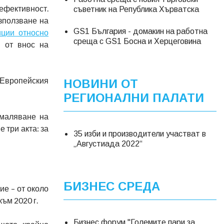
фективност.
съветник на Република Хърватска
зползване на
GS1 България - домакин на работна
иции относно
среща с GS1 Босна и Херцеговина
 от внос на
 Европейския
НОВИНИ ОТ
РЕГИОНАЛНИ ПАЛАТИ
амаляване на
 три акта: за
35 изби и производители участват в
„Августиада 2022“
БИЗНЕС СРЕДА
ие – от около
към 2020 г.
Бизнес форум "Големите пари за