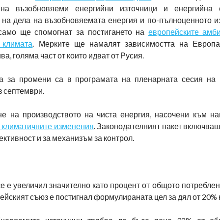
 на възобновяеми енергийни източници и енергийна е
 на дела на възобновяемата енергия и по-пълноценното и
само ще спомогнат за постигането на
европейските амб
 климата
. Мерките ще намалят зависимостта на Европа
а, голяма част от които идват от Русия.
а за промени са в програмата на пленарната сесия на
з септември.
ане на производството на чиста енергия, насочени към н
 климатичните изменения
. Законодателният пакет включваше
ктивност и за механизъм за контрол.
се е увеличил значително като процент от общото потреблен
опейският съюз е постигнал формулираната цел за дял от 20% 