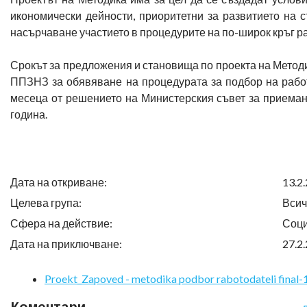
икономически дейности, приоритетни за развитието на 
насърчаване участието в процедурите на по-широк кръг р
Срокът за предложения и становища по проекта на Методика е
ППЗНЗ за обявяване на процедурата за подбор на работ
месеца от решението на Министерския съвет за приеман
година.
Дата на откриване:
13.2.
Целева група:
Всич
Сфера на действие:
Соци
Дата на приключване:
27.2.
Proekt_Zapoved - metodika podbor rabotodateli final-