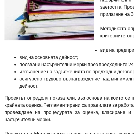
заетостта. Прое
прилагане на З
Методиката оп
критериите, опр
вид на предпри
вид на основната дейност;
ползвани насърчителни мерки през предходните 24
изпълнение на задълженията по предходни догово
осигурено трудово възнаграждение над минималн
дейност.
Проектът определя показатели, въз основа на които се 
крайната оценка. Регламентирани са правилата за работа
провеждане на процедурата за оценка, класиране и 
насърчителни мерки.
Проектът на Методика има за цел да се създадат услови