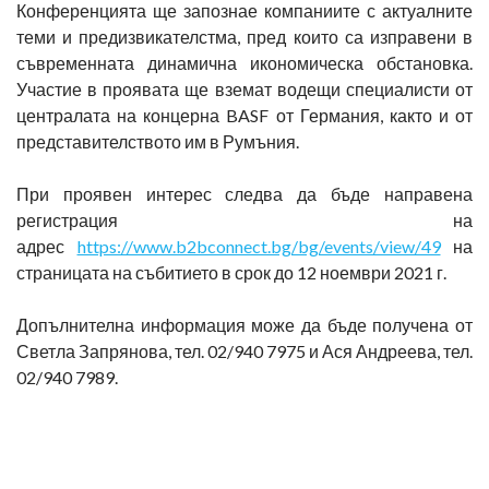
Конференцията ще запознае компаниите с актуалните
теми и предизвикателстма, пред които са изправени в
съвременната динамична икономическа обстановка.
Участие в проявата ще вземат водещи специалисти от
централата на концерна BASF от Германия, както и от
представителството им в Румъния.
При проявен интерес следва да бъде направена
регистрация на
адрес
https://www.b2bconnect.bg/bg/events/view/49
на
страницата на събитието в срок до 12 ноември 2021 г.
Допълнителна информация може да бъде получена от
Светла Запрянова, тел. 02/940 7975 и Ася Андреева, тел.
02/940 7989.