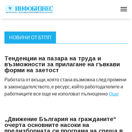
Tog
НОВИНИ ОТ БТПП
Тенденции на пазара на труда и
възможности за прилагане на гъвкави
форми на заетост
Работата от вкъщи, която стана възможна след промени
в законодателството, е ресурс, който работодателите и
работниците все още не използват пълноценно
Още
„Движение България на гражданите“
очерта основните насоки на
предизборната си програма на среща в