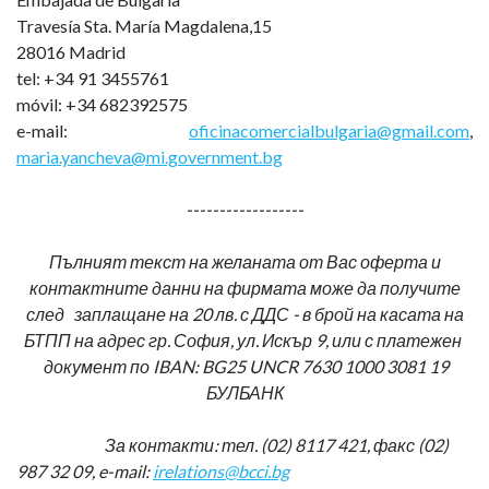
Travesía Sta. María Magdalena,15
28016 Madrid
tel: +34 91 3455761
móvil: +34 682392575
e-mail:
oficinacomercialbulgaria@gmail.com
,
maria.yancheva@mi.government.bg
------------------
Пълният текст на желаната от Вас оферта и
контактните данни на фирмата може да получите
след заплащане на 20 лв. с ДДС - в брой на касата на
БТПП на адрес гр. София, ул. Искър 9, или с платежен
документ по IBAN: BG25 UNCR 7630 1000 3081 19
БУЛБАНК
За контакти: тел. (02) 8117 421, факс (02)
987 32 09, e-mail:
irelations@bcci.bg