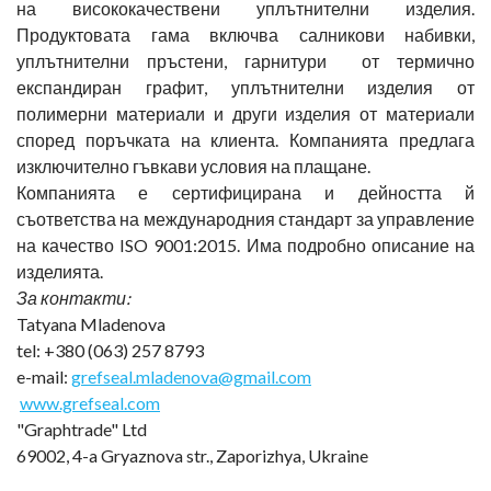
на висококачествени уплътнителни изделия.
Продуктовата гама включва салникови набивки,
уплътнителни пръстени, гарнитури от термично
експандиран графит, уплътнителни изделия от
полимерни материали и други изделия от материали
според поръчката на клиента. Компанията предлага
изключително гъвкави условия на плащане.
Компанията е сертифицирана и дейността й
съответства на международния стандарт за управление
на качество ISO 9001:2015. Има подробно описание на
изделията.
За контакти:
Tatyana Mladenova
tel: +380 (063) 257 8793
e-mail:
grefseal.mladenova@gmail.com
www.grefseal.com
"Graphtrade" Ltd
69002, 4-a Gryaznova str., Zaporizhya, Ukraine