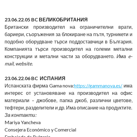
23
.06.22.05 BC
ВЕЛИКОБРИТАНИЯ
Британски производител на ограничителни врати,
бариери, съоръжения за блокиране на пътя, турникети и
подобно оборудване търси поддоставчици в България.
Компанията търси производител на големи метални
конструкции и метални части за оборудването.
Има
e-
mail, website.
23
.06.22.06 BC
ИСПАНИЯ
Испанската фирма Gama nova:
https://gammanova.es/
има
интерес от установяване на производител на офис
материали – джобове, папка джоб, различни цветове,
тефтери, разделители и др. Има описание на продуктите.
За контакти:
Mariya Yancheva
Consejera Económico y Comercial
Embajada de Bulgaria