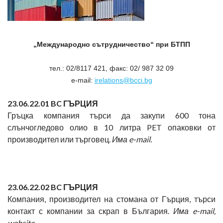
„Международно сътрудничество“ при БТПП
тел.: 02/8117 421, факс: 02/ 987 32 09
e-mail:
irelations@bcci.bg
23
.06.22.01 BC
ГЪРЦИЯ
Гръцка компания търси да закупи 600 тона
слънчогледово олио в 10 литра PET опаковки от
производител или търговец.
Има
e-mail.
23
.06.22.02 BC
ГЪРЦИЯ
Компания, производител на стомана от Гърция, търси
контакт с компании за скрап в България.
Има
e-mail,
website.