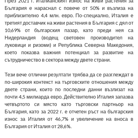
През 2021 г. италианският износ на живи растения за
България е нараснал с повече от 50% и възлиза на
приблизително 4,4 млн. евро. По-специално, Италия е
третият доставчик на живи растения в България с дял от
10,69% от българския пазар, като преди нея са
Нидерландия (водещ световен производител на
луковици и ризоми) и Република Северна Македония,
което показва важния потенциал за развитие на
сътрудничество в сектора между двете страни.
Тези вече отлични резултати трябва да се разглеждат в
по-широкия контекст на търговските отношения между
двете страни, които по последни данни възлизат на
почти 4,5 милиарда евро. Действително Италия запазва
четвъртото си място като търговски партньор на
България, като за 2022 г. е отчетен ръст на българския
износ за Италия от 46,7% и увеличение на вноса в
България от Италия от 28,6%.