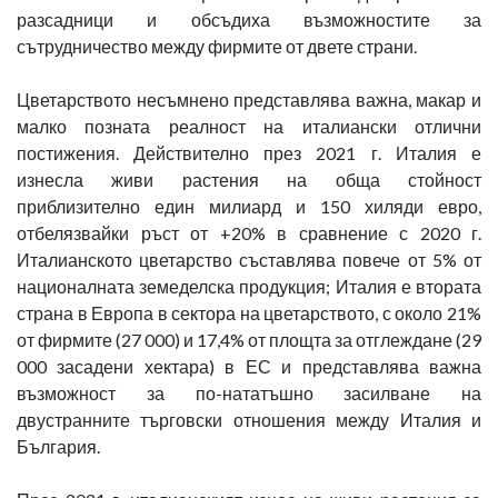
разсадници и обсъдиха възможностите за
сътрудничество между фирмите от двете страни.
Цветарството несъмнено представлява важна, макар и
малко позната реалност на италиански отлични
постижения. Действително през 2021 г. Италия е
изнесла живи растения на обща стойност
приблизително един милиард и 150 хиляди евро,
отбелязвайки ръст от +20% в сравнение с 2020 г.
Италианското цветарство съставлява повече от 5% от
националната земеделска продукция; Италия е втората
страна в Европа в сектора на цветарството, с около 21%
от фирмите (27 000) и 17,4% от площта за отглеждане (29
000 засадени хектара) в ЕС и представлява важна
възможност за по-нататъшно засилване на
двустранните търговски отношения между Италия и
България.