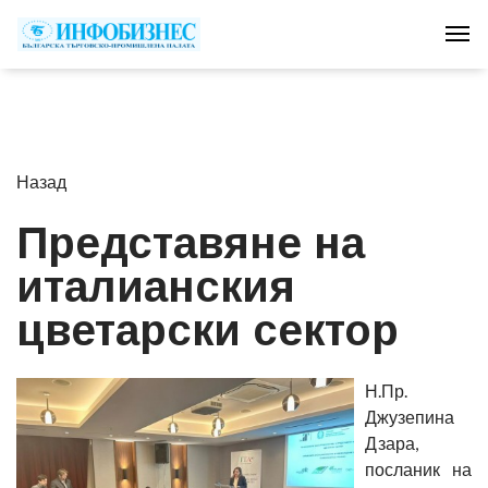
Tog
Назад
Представяне на
италианския
цветарски сектор
Н.Пр.
Джузепина
Дзара,
посланик на