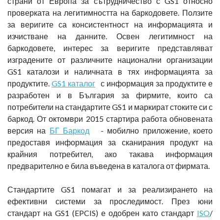
страни от Европа за сътрудничество с GS1 относно
проверката на легитимността на баркодовете. Ползите
за веригите са консистентност на информацията и
изчистване на данните. Освен легитимност на
баркодовете, интерес за веригите представляват
изградените от различните национални организации
GS1 каталози и наличната в тях информацията за
продуктите.
GS1 каталог
с информация за продуктите е
разработен и в България за фирмите, които са
потребители на стандартите GS1 и маркират стоките си с
баркод. От октомври 2015 стартира работа обновената
версия на
БГ Баркод
- мобилно приложение, което
предоставя информация за сканирания продукт на
крайния потребител, ако такава информация
предварително е била въведена в каталога от фирмата.
Стандартите GS1 помагат и за реализирането на
ефективни системи за проследимост. През юни
стандарт на GS1 (EPCIS) е одобрен като стандарт
ISO
/