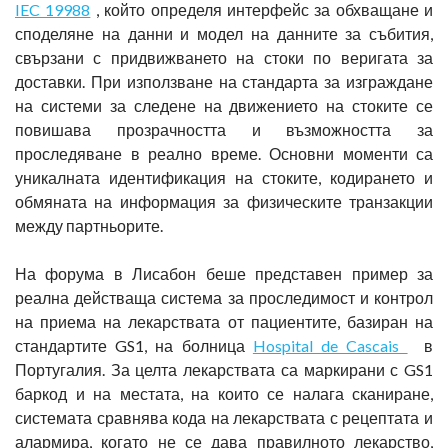
IEC 19988
, който определя интерфейс за обхващане и
споделяне на данни и модел на данните за събития,
свързани с придвижването на стоки по веригата за
доставки. При използване на стандарта за изграждане
на системи за следене на движението на стоките се
повишава прозрачността и възможността за
проследяване в реално време. Основни моменти са
уникалната идентификация на стоките, кодирането и
обмяната на информация за физическите транзакции
между партньорите.
На форума в Лисабон беше представен пример за
реална действаща система за проследимост и контрол
на приема на лекарствата от пациентите, базиран на
стандартите GS1, на болница
Hospital de Cascais
в
Португалия. За целта лекарствата са маркирани с GS1
баркод и на местата, на които се налага сканиране,
системата сравнява кода на лекарствата с рецептата и
алармира, когато не се дава правилното лекарство,