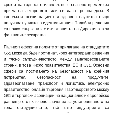
срокът на годност е изтекъл, не е спазено времето за
прием на лекарството или се дава грешна доза. В
системата всеки пациент и здравен служител също
получават уникална идентификация. Подобни решения
са пряко свързани и с изискванията на Директивата за
фалшивите лекарства.
Пълният ефект на ползите от прилагане на стандартите
GS1 може да бъде постигнат, чрез интегрирани решения
и тясно сътрудничеството между заинтересованите
страни, в това число правителства, ЕС и GS1. Основни
сфери са постигането на безопасност на крайния
потребител, безопасност на продуктите,
здравеопазване, транспорт и логистика, електронно
правителство, онлайн търговия. Партньорството между
GS1 и търговски асоциации на национално и европейско
равнище е от ключово значение за установяването на
това сътрудничество, тъй като индустриите са