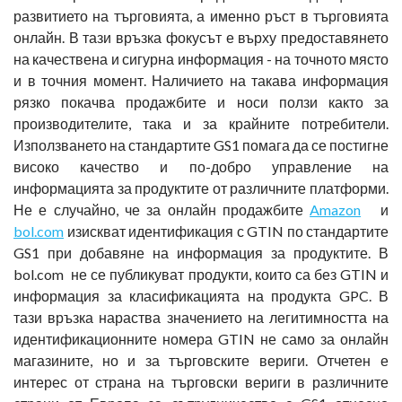
развитието на търговията, а именно ръст в търговията
онлайн. В тази връзка фокусът е върху предоставянето
на качествена и сигурна информация - на точното място
и в точния момент. Наличието на такава информация
рязко покачва продажбите и носи ползи както за
производителите, така и за крайните потребители.
Използването на стандартите GS1 помага да се постигне
високо качество и по-добро управление на
информацията за продуктите от различните платформи.
Не е случайно, че за онлайн продажбите
Amazon
и
bol.com
изискват идентификация с GTIN по стандартите
GS1 при добавяне на информация за продуктите. В
bol.com не се публикуват продукти, които са без GTIN и
информация за класификацията на продукта GPC. В
тази връзка нараства значението на легитимността на
идентификационните номера GTIN не само за онлайн
магазините, но и за търговските вериги. Отчетен е
интерес от страна на търговски вериги в различните