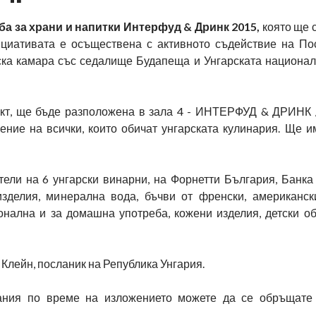
а за храни и напитки Интерфуд & Дринк 2015
,
която ще 
циативата е осъществена с активното съдействие на По
ска камара със седалище Будапеща и Унгарската национал
роект, ще бъде разположена в зала 4 - ИНТЕРФУД & ДРИН
ние на всички, които обичат унгарската кулинария. Ще и
ели на 6 унгарски винарни, на Форнетти България, Банка
зделия, минерална вода, бъчви от френски, американск
нална и за домашна употреба, кожени изделия, детски обу
 Клейн, посланик на Република Унгария.
вания по време на изложението можете да се обръщате