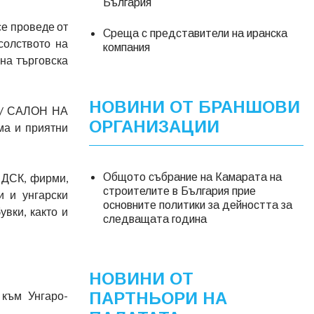
България
се проведе от
Среща с представители на иранска
солството на
компания
на търговска
НОВИНИ ОТ БРАНШОВИ
К / САЛОН НА
ОРГАНИЗАЦИИ
ма и приятни
 ДСК, фирми,
Общото събрание на Камарата на
строителите в България прие
и и унгарски
основните политики за дейността за
вки, както и
следващата година
НОВИНИ ОТ
 към Унгаро-
ПАРТНЬОРИ НА