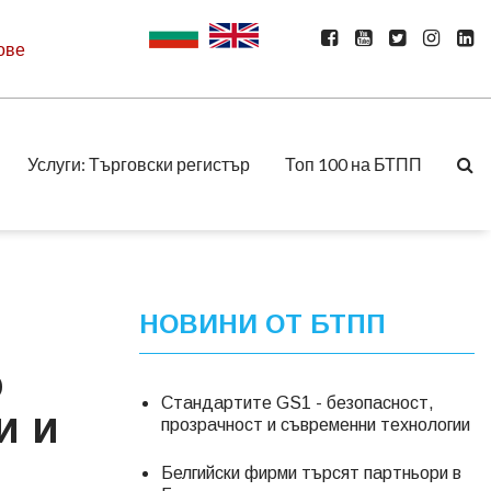
ове
Услуги: Търговски регистър
Топ 100 на БТПП
НОВИНИ ОТ БТПП
о
Стандартите GS1 - безопасност,
и и
прозрачност и съвременни технологии
Белгийски фирми търсят партньори в