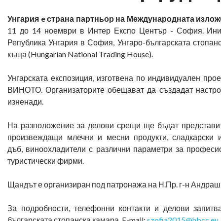
Унгария
e
страна
партньор на
М
еждународната изложб
11 до 14 ноември в Интер Експо Център - София. Ини
Република Унгария в София, Унгаро-българската стопан
къща (Hungarian National Trading House).
Унгарската експозиция, изготвена по индивидуален п
ВИНОТО. Организаторите обещават да създадат настрое
изненади.
На разположение за делови срещи ще бъдат представит
произвеждащи млечни и месни продукти, сладкарски и
дъб, виноохладители с различни параметри за професио
туристически фирми.
Щандът е организиран под патронажа на Н.Пр. г-н Андраш
За подробности, телефонни контакти и делови запит
българската стопанска камара, E-mail:
szofia2015@hbcc.eu