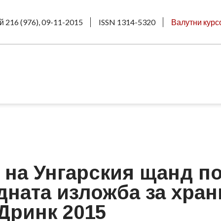
й 216 (976), 09-11-2015
ISSN 1314-5320
Валутни курс
 на Унгарския щанд п
ната изложба за хран
Дринк 2015